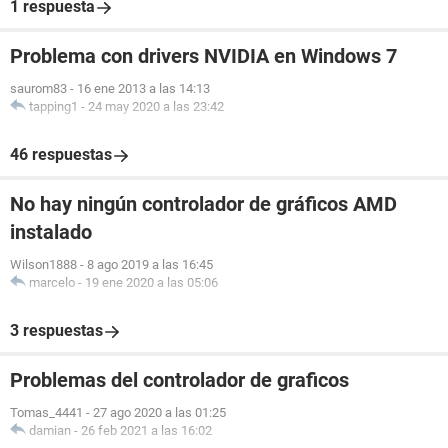
1 respuesta
Problema con drivers NVIDIA en Windows 7
saurom83
-
16 ene 2013 a las 14:13
tapping1
-
24 may 2020 a las 23:42
46 respuestas
No hay ningún controlador de gráficos AMD
instalado
Wilson1888
-
8 ago 2019 a las 16:45
marcelo
-
19 ene 2020 a las 05:06
3 respuestas
Problemas del controlador de graficos
Tomas_4441
-
27 ago 2020 a las 01:25
damian
-
26 feb 2021 a las 16:02