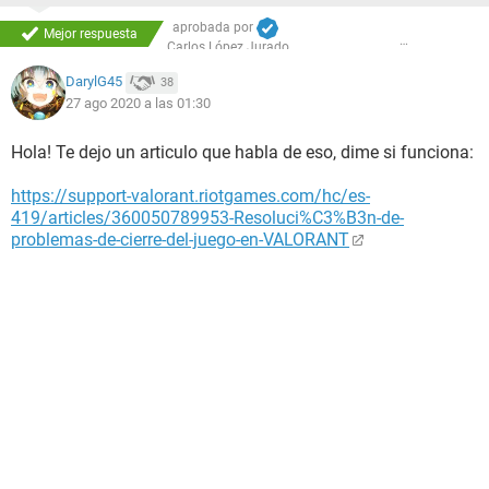
aprobada por
Mejor respuesta
Carlos López Jurado
DarylG45
38
27 ago 2020 a las 01:30
Hola! Te dejo un articulo que habla de eso, dime si funciona:
https://support-valorant.riotgames.com/hc/es-
419/articles/360050789953-Resoluci%C3%B3n-de-
problemas-de-cierre-del-juego-en-VALORANT