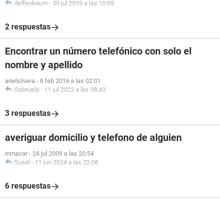
delfenbaum
-
30 jul 2019 a las 10:09
2 respuestas
Encontrar un número telefónico con solo el
nombre y apellido
arielsilvera
-
8 feb 2016 a las 02:01
Gabruela
-
11 jul 2022 a las 08:43
3 respuestas
averiguar domicilio y telefono de alguien
inmacar
-
24 jul 2009 a las 20:54
Susel
-
11 jun 2024 a las 22:06
6 respuestas