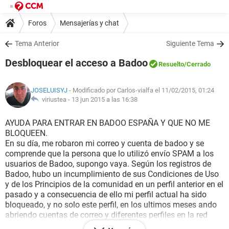
Foros
Mensajerías y chat
Tema Anterior
Siguiente Tema
Desbloquear el acceso a Badoo
Resuelto
/Cerrado
JOSELUISYJ
- Modificado por Carlos-vialfa el 11/02/2015, 01:24
viriustea -
13 jun 2015 a las 16:38
AYUDA PARA ENTRAR EN BADOO ESPAÑA Y QUE NO ME
BLOQUEEN.
En su día, me robaron mi correo y cuenta de badoo y se
comprende que la persona que lo utilizó envío SPAM a los
usuarios de Badoo, supongo vaya. Según los registros de
Badoo, hubo un incumplimiento de sus Condiciones de Uso
y de los Principios de la comunidad en un perfil anterior en el
pasado y a consecuencia de ello mi perfil actual ha sido
bloqueado, y no solo este perfil, en los ultimos meses ando
abriendo cuentas de correo y diferentes perfiles en la red
social badoo con nombres distintos y directamente me los