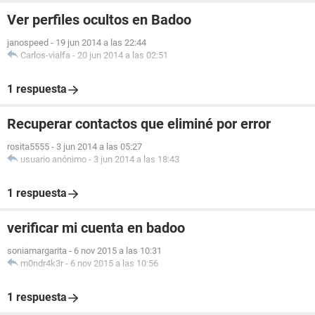
Ver perfiles ocultos en Badoo
janospeed
-
19 jun 2014 a las 22:44
Carlos-vialfa
-
20 jun 2014 a las 02:51
1 respuesta
Recuperar contactos que eliminé por error
rosita5555
-
3 jun 2014 a las 05:27
usuario anónimo
-
3 jun 2014 a las 18:43
1 respuesta
verificar mi cuenta en badoo
soniamargarita
-
6 nov 2015 a las 10:31
m0ndr4k3r
-
6 nov 2015 a las 10:56
1 respuesta