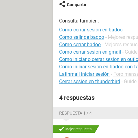
Compartir
Consulta también:
Como cerrar sesion en badoo
Como salir de badoo
- Mejores resp
Como cerrar badoo
- Mejores respue
Como cerrar sesion en gmail
- Guide
Como iniciar o cerrar sesion en outl
Cómo iniciar sesión en badoo con 
Latinmail iniciar sesión
-
Foro mensa
Cerrar sesion en thunderbird
- Guide
4 respuestas
RESPUESTA 1 / 4
Mejor respuesta