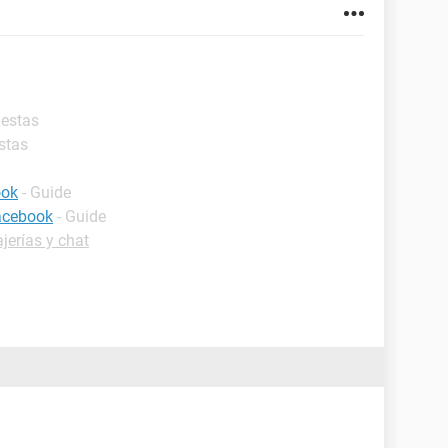
uestas
stas
ook
- Guide
facebook
- Guide
jerías y chat