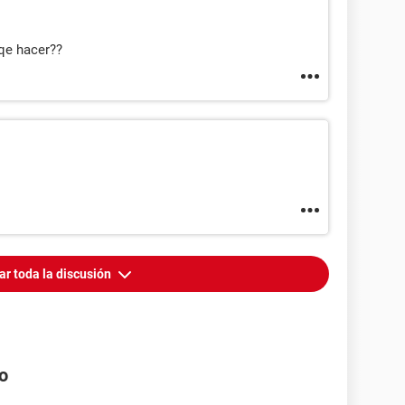
qe hacer??
ar toda la discusión
o