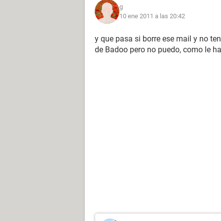
g
10 ene 2011 a las 20:42
y que pasa si borre ese mail y no t
de Badoo pero no puedo, como le h