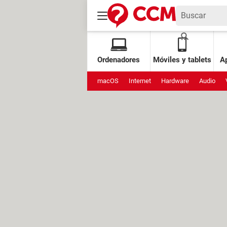
Ordenadores
Móviles y tablets
Ap
macOS
Internet
Hardware
Audio