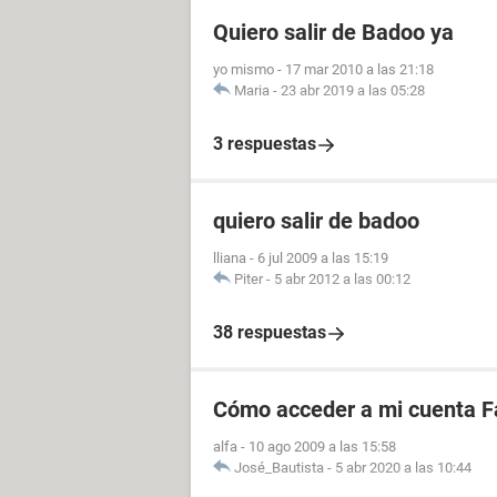
Quiero salir de Badoo ya
yo mismo
-
17 mar 2010 a las 21:18
Maria
-
23 abr 2019 a las 05:28
3 respuestas
quiero salir de badoo
lliana
-
6 jul 2009 a las 15:19
Piter
-
5 abr 2012 a las 00:12
38 respuestas
Cómo acceder a mi cuenta F
alfa
-
10 ago 2009 a las 15:58
José_Bautista
-
5 abr 2020 a las 10:44