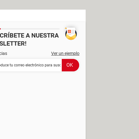
SCRÍBETE A NUESTRA
SLETTER!
cias
Ver un ejemplo