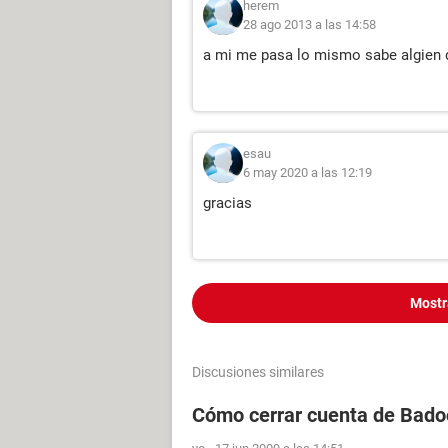
herem
28 ago 2013 a las 14:58
a mi me pasa lo mismo sabe algien 
esau
6 may 2020 a las 12:19
gracias
Mostr
Discusiones similares
Cómo cerrar cuenta de Bado