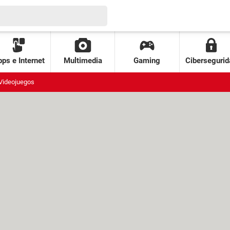
ps e Internet
Multimedia
Gaming
Cibersegurid
Videojuegos