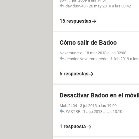
yo
-
17 jun 2009 a las 14:51
david89943
-
26 may 2010 a las 03:42
16 respuestas
Cómo salir de Badoo
Neversuarez
-
18 mar 2018 a las 02:08
JessicaNavarromacedo
-
1 feb 2019 a las
5 respuestas
Desactivar Badoo en el móvi
Mabi2404
-
3 jul 2013 a las 19:09
ZASTRE
-
1 ago 2013 a las 13:10
1 respuesta