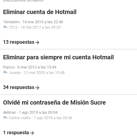
Discusiones similares
Eliminar cuenta de Hotmail
16mairim
-
14 ene 2015 a las 22:48
1212
-
18 feb 2017 a las 05:20
13 respuestas
Eliminar para siempre mi cuenta Hotmail
franco
-
6 mar 2012 a las 15:49
Juanje
-
12 mar 2020 a las 15:48
34 respuestas
Olvidé mi contraseña de Misión Sucre
delimar
-
1 ago 2019 a las 00:04
Carlos-vialfa
-
1 ago 2019 a las 05:46
1 respuesta