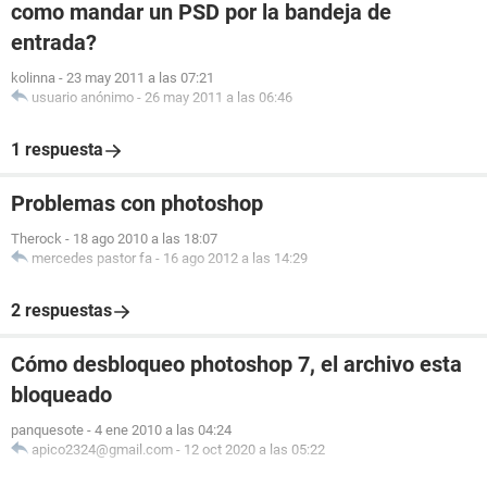
como mandar un PSD por la bandeja de
entrada?
kolinna
-
23 may 2011 a las 07:21
usuario anónimo
-
26 may 2011 a las 06:46
1 respuesta
Problemas con photoshop
Therock
-
18 ago 2010 a las 18:07
mercedes pastor fa
-
16 ago 2012 a las 14:29
2 respuestas
Cómo desbloqueo photoshop 7, el archivo esta
bloqueado
panquesote
-
4 ene 2010 a las 04:24
apico2324@gmail.com
-
12 oct 2020 a las 05:22