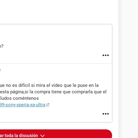
n?
i
e no es difícil si mira el vídeo que le puse en la
esta página,si la compra tiene que comprarla que el
saludos coméntenos
9-sony-xperia-xa-ultra
ar toda la discusión