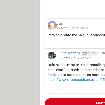
Jani
27 feb 2020 a las 16:35
Pero en cuanto me sale la reparació
piratacrimson
>
Jan
11.636
27 feb 2020 a las 22:20
Hola si le cambia usted la pantalla qu
respuesta 1,la puede comprar desde 
modelo sea esacto al de su móvil 
https://www.repuestosfuentes.es/159
Mostr