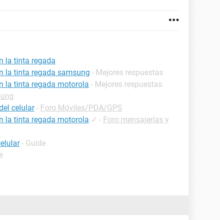
n la tinta regada
on la tinta regada samsung
- Mejores respuestas
n la tinta regada motorola
- Mejores respuestas
sung
del celular
-
Foro Móviles/PDA/GPS
n la tinta regada motorola
✓
-
Foro mensajerías y
elular
- Guide
e