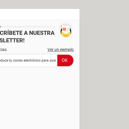
SCRÍBETE A NUESTRA
SLETTER!
cias
Ver un ejemplo