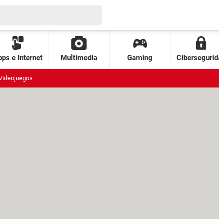
ps e Internet
Multimedia
Gaming
Cibersegurid
Videojuegos