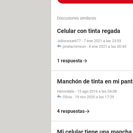
Discusiones similares
Celular con tinta regada
Juliocesar677
-
7 ene 2021 a las 23:53
piratacrimson
-
8 ene 2021 a las 00:43
1 respuesta
Manchón de tinta en mi pant
Herondale
-
15 ago 2016 a las 04:08
Olivia
-
19 nov 2020 a las 17:29
4 respuestas
Mi celular tiene una mancha