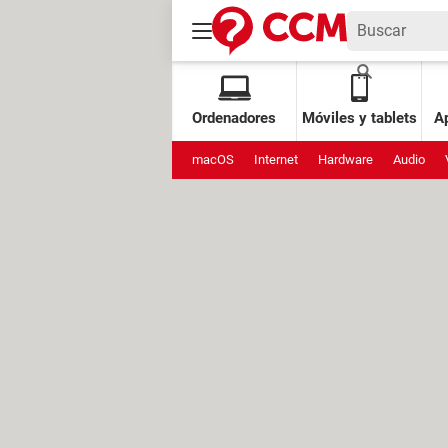
Ordenadores
Móviles y tablets
Ap
macOS
Internet
Hardware
Audio