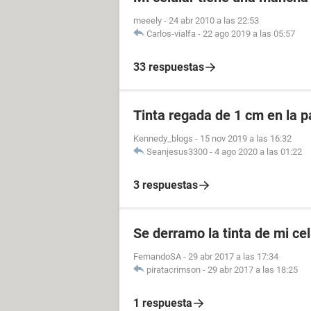
meeely
-
24 abr 2010 a las 22:53
Carlos-vialfa
-
22 ago 2019 a las 05:57
33 respuestas
Tinta regada de 1 cm en la pa
Kennedy_blogs
-
15 nov 2019 a las 16:32
Seanjesus3300
-
4 ago 2020 a las 01:22
3 respuestas
Se derramo la tinta de mi ce
FernandoSA
-
29 abr 2017 a las 17:34
piratacrimson
-
29 abr 2017 a las 18:25
1 respuesta