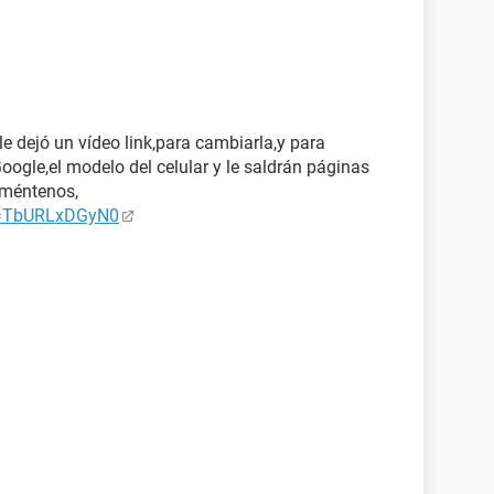
le dejó un vídeo link,para cambiarla,y para
oogle,el modelo del celular y le saldrán páginas
oméntenos,
v=TbURLxDGyN0