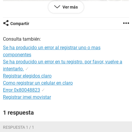
Ver más
Compartir
Consulta también:
Se ha producido un error al registrar uno o mas
componentes
Se ha producido un error en tu registro. por favor, vuelve a
intentarlo.
✓
Registrar elegidos claro
Como registrar un celular en claro
Error 0x80048823
✓
Incluso he usado el DriverEasy y aún nada, esto es lo que
Registrar imei movistar
registra el Visor de Eventos
1 respuesta
RESPUESTA 1 / 1