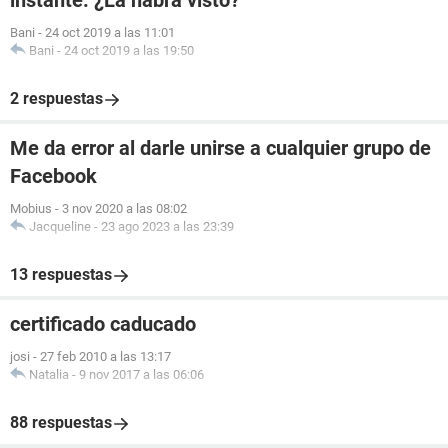
instante. ¿La habrá visto?
Bani
-
24 oct 2019 a las 11:01
Bani
-
24 oct 2019 a las 19:50
2 respuestas
Me da error al darle unirse a cualquier grupo de
Facebook
Mobius
-
3 nov 2020 a las 08:02
Jacqueline
-
23 ago 2023 a las 23:39
13 respuestas
certificado caducado
josi
-
27 feb 2010 a las 13:17
Natalia
-
9 nov 2017 a las 06:06
88 respuestas