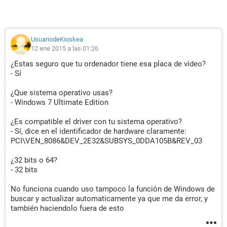
en
Microsoft.EventViewer.SnapIn.ViewerRootNode.ActionsChan
gedHandler(Object sender, EventArgs e)
en
UsuariodeKioskea
12 ene 2015 a las 01:26
Microsoft.Windows.ManagementUI.CombinedControls.Event
sNode.FireActionChangedEvent()
¿Estas seguro que tu ordenador tiene esa placa de vídeo?
en
- Sí
Microsoft.Windows.ManagementUI.CombinedControls.Event
sNode.SetActionsForNode()
¿Que sistema operativo usas?
en
- Windows 7 Ultimate Edition
Microsoft.Windows.ManagementUI.CombinedControls.Event
sNode.InsertChildren()
¿Es compatible el driver con tu sistema operativo?
en
- Sí, dice en el identificador de hardware claramente:
Microsoft.EventViewer.SnapIn.MMCRootNode.ExpandNode()
PCI\VEN_8086&DEV_2E32&SUBSYS_0DDA105B&REV_03
en
¿32 bits o 64?
Microsoft.EventViewer.SnapIn.EventViewerSnapIn.RefreshVi
- 32 bits
ewer(Boolean expandNodeFlag, Boolean snapinInitialized)
en
No funciona cuando uso tampoco la función de Windows de
Microsoft.EventViewer.SnapIn.EventViewerSnapIn.ConnectT
buscar y actualizar automaticamente ya que me da error, y
oRemoteComputerHandler(Object sender, String& errorString,
también haciendolo fuera de esto
String& caption)
en