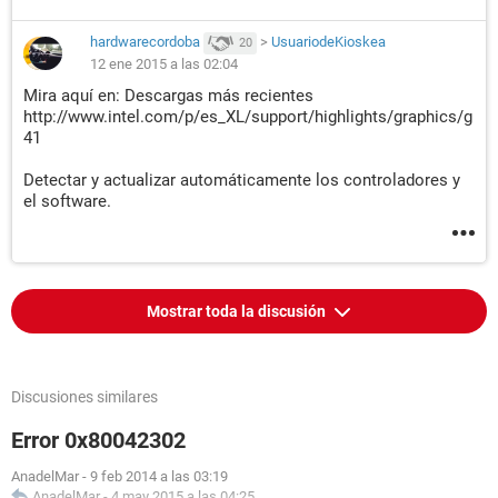
Microsoft.EventViewer.SnapIn.EventViewerSnapIn.ConnectT
oRemoteComputer(Boolean islocalComputer, Boolean
hardwarecordoba
>
UsuariodeKioskea
20
snapinInitialization)
12 ene 2015 a las 02:04
en
Mira aquí en: Descargas más recientes
Microsoft.EventViewer.SnapIn.ViewerRootNode.ProcessRem
http://www.intel.com/p/es_XL/support/highlights/graphics/g
oteConnect()
41
en
Microsoft.EventViewer.SnapIn.ViewerRootNode.OnAction(M
Detectar y actualizar automáticamente los controladores y
anagementAction mmcAction)
el software.
en
Microsoft.EventViewer.SnapIn.ViewerRootNode.OnAction(Ob
ject sender, SyncActionEventArgs e)
en
Microsoft.ManagementConsole.SyncAction.RaiseTriggeredE
Mostrar toda la discusión
vent(Object sender, SyncStatus status)
en
Microsoft.ManagementConsole.ScopeNode.DoAction(Int32
actionId, IRequestStatus requestStatus)
Discusiones similares
en
Microsoft.ManagementConsole.NodeSyncManager.Process
Error 0x80042302
Request(NodeRequestInfo info, IRequestStatus
requestStatus)
AnadelMar
-
9 feb 2014 a las 03:19
AnadelMar
-
4 may 2015 a las 04:25