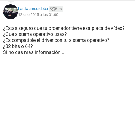
hardwarecordoba
20
12 ene 2015 a las 01:00
¿Estas seguro que tu ordenador tiene esa placa de vídeo?
¿Que sistema operativo usas?
¿Es compatible el driver con tu sistema operativo?
¿32 bits o 64?
Si no das mas información...
Por si acaso dice lo siguiente de forma detallada:
en
System.Collections.ArrayList.ArrayListEnumeratorSimple.Mo
veNext()
en
Microsoft.EventViewer.SnapIn.ViewerRootNode.UpdateActio
ns()