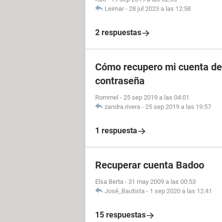
Leimar
-
28 jul 2023 a las 12:58
2 respuestas
Cómo recupero mi cuenta de 
contraseña
Rommel
-
25 sep 2019 a las 04:01
zandra.rivera
-
25 sep 2019 a las 19:57
1 respuesta
Recuperar cuenta Badoo
Elsa Berta
-
31 may 2009 a las 00:53
José_Bautista
-
1 sep 2020 a las 12:41
15 respuestas