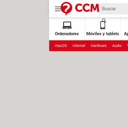
Ordenadores
Móviles y tablets
Ap
macOS
Internet
Hardware
Audio