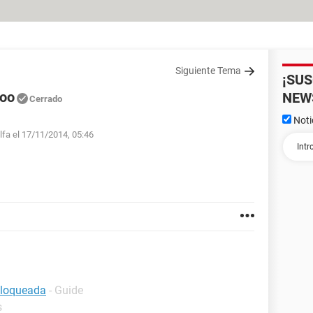
Siguiente Tema
¡SU
doo
NEW
Cerrado
Noti
lfa el 17/11/2014, 05:46
bloqueada
- Guide
s