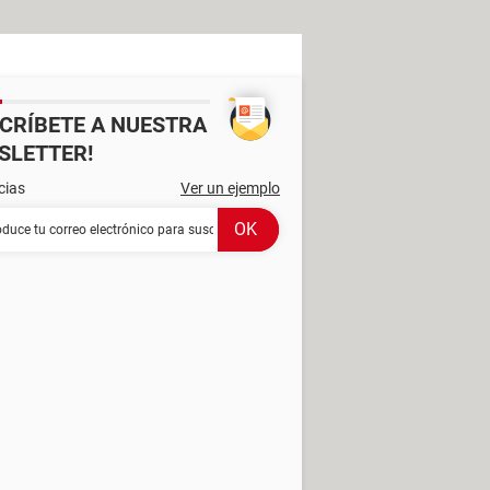
SCRÍBETE A NUESTRA
SLETTER!
cias
Ver un ejemplo