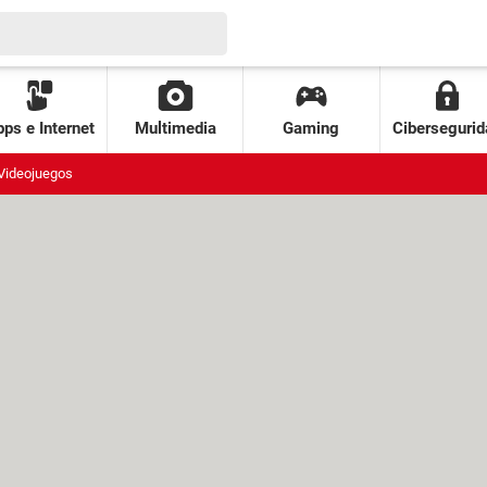
ps e Internet
Multimedia
Gaming
Cibersegurid
Videojuegos