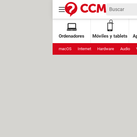
Ordenadores
Móviles y tablets
Ap
macOS
Internet
Hardware
Audio