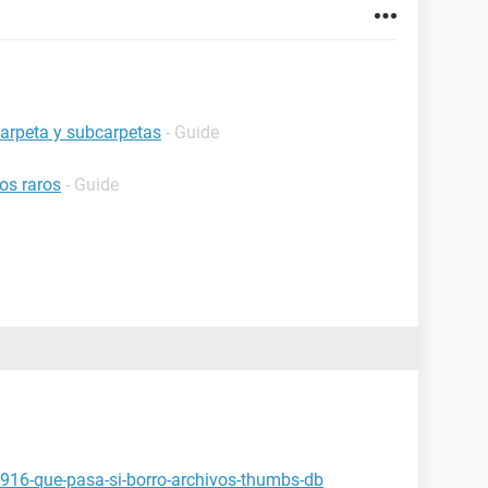
carpeta y subcarpetas
- Guide
os raros
- Guide
1916-que-pasa-si-borro-archivos-thumbs-db