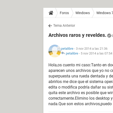
Foros
Windows
Windows 
Tema Anterior
Archivos raros y reveldes.
petalibre
- 3 nov 2014 a las 21:36
petalibre
-
5 nov 2014 a las 07:54
Hola,os cuento mi caso:Tanto en d
aparecen unos archivos que yo no cr
superpuesta una rueda dentada y 
abrirlos me dice que el sistema oper
edita o modifica podría dañar su sis
quita este archivo es posible que w
correctamente.Elimino los desktop y
nada.Que son estos archivos,puedo 