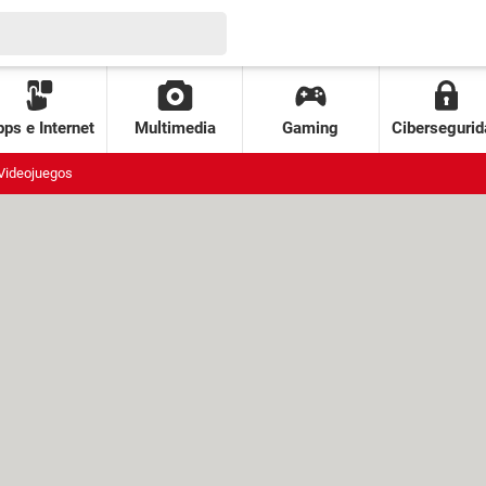
ps e Internet
Multimedia
Gaming
Cibersegurid
Videojuegos