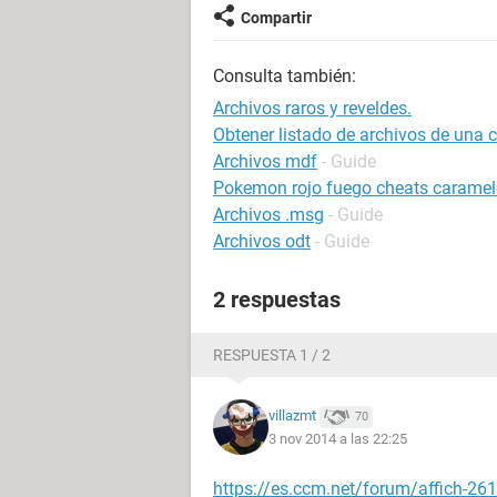
Compartir
Consulta también:
Archivos raros y reveldes.
Obtener listado de archivos de una 
Archivos mdf
- Guide
Pokemon rojo fuego cheats caramel
Archivos .msg
- Guide
Archivos odt
- Guide
2 respuestas
RESPUESTA 1 / 2
villazmt
70
3 nov 2014 a las 22:25
https://es.ccm.net/forum/affich-26