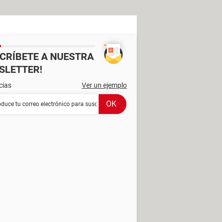
SCRÍBETE A NUESTRA
SLETTER!
cias
Ver un ejemplo