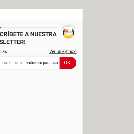
SCRÍBETE A NUESTRA
SLETTER!
cias
Ver un ejemplo