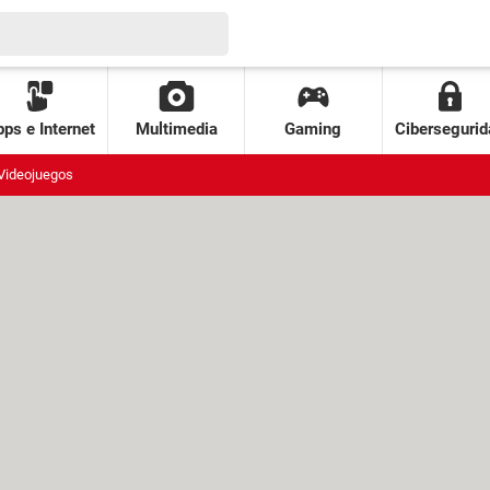
ps e Internet
Multimedia
Gaming
Cibersegurid
Videojuegos