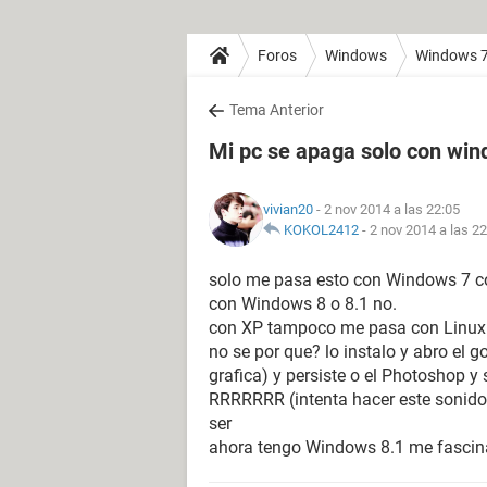
Foros
Windows
Windows 
Tema Anterior
Mi pc se apaga solo con wi
vivian20
- 2 nov 2014 a las 22:05
KOKOL2412
-
2 nov 2014 a las 22
solo me pasa esto con Windows 7 co
con Windows 8 o 8.1 no.
con XP tampoco me pasa con Linux 
no se por que? lo instalo y abro el 
grafica) y persiste o el Photoshop 
RRRRRRR (intenta hacer este sonido
ser
ahora tengo Windows 8.1 me fascina