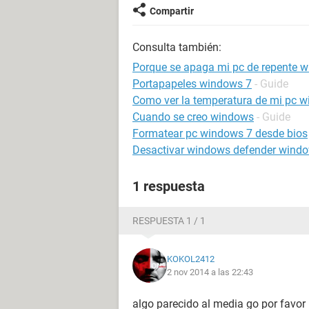
Compartir
Consulta también:
Porque se apaga mi pc de repente 
Portapapeles windows 7
- Guide
Como ver la temperatura de mi pc 
Cuando se creo windows
- Guide
Formatear pc windows 7 desde bios
Desactivar windows defender wind
1 respuesta
RESPUESTA 1 / 1
KOKOL2412
2 nov 2014 a las 22:43
algo parecido al media go por favor