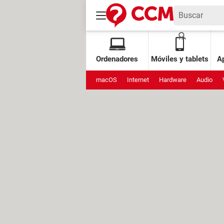
Ordenadores
Móviles y tablets
Ap
macOS
Internet
Hardware
Audio