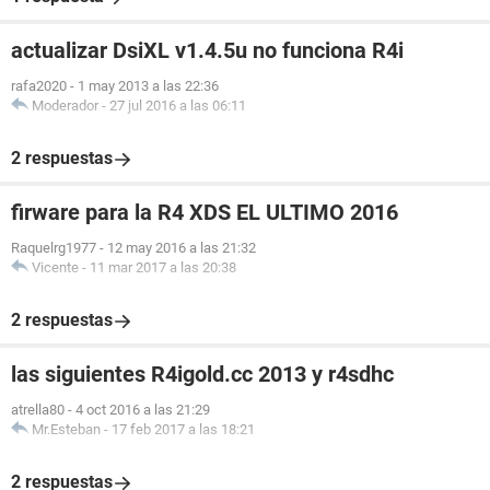
actualizar DsiXL v1.4.5u no funciona R4i
rafa2020
-
1 may 2013 a las 22:36
Moderador
-
27 jul 2016 a las 06:11
2 respuestas
firware para la R4 XDS EL ULTIMO 2016
Raquelrg1977
-
12 may 2016 a las 21:32
Vicente
-
11 mar 2017 a las 20:38
2 respuestas
las siguientes R4igold.cc 2013 y r4sdhc
atrella80
-
4 oct 2016 a las 21:29
Mr.Esteban
-
17 feb 2017 a las 18:21
2 respuestas