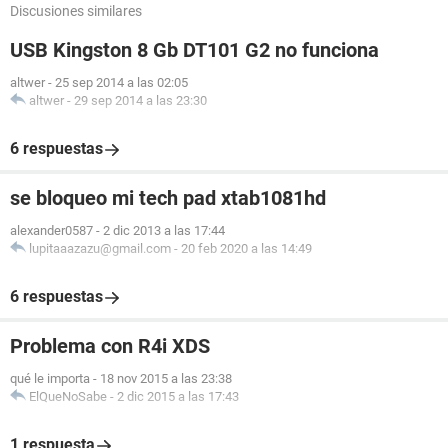
Discusiones similares
USB Kingston 8 Gb DT101 G2 no funciona
altwer
-
25 sep 2014 a las 02:05
altwer
-
29 sep 2014 a las 23:30
6 respuestas
se bloqueo mi tech pad xtab1081hd
alexander0587
-
2 dic 2013 a las 17:44
lupitaaazazu@gmail.com
-
20 feb 2020 a las 14:49
6 respuestas
Problema con R4i XDS
qué le importa
-
18 nov 2015 a las 23:38
ElQueNoSabe
-
2 dic 2015 a las 17:43
1 respuesta