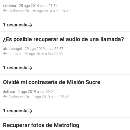
luistena
-
25 ago 2014 a las 21:54
Carlos-vialfa
-
26 ago 2014 a las 04:13
1 respuesta
¿Es posible recuperar el audio de una llamada?
alvaroangel
-
29 ago 2019 a las 22:47
ceszarv
-
29 ago 2019 a las 23:08
1 respuesta
Olvidé mi contraseña de Misión Sucre
delimar
-
1 ago 2019 a las 00:04
Carlos-vialfa
-
1 ago 2019 a las 05:46
1 respuesta
Recuperar fotos de Metroflog