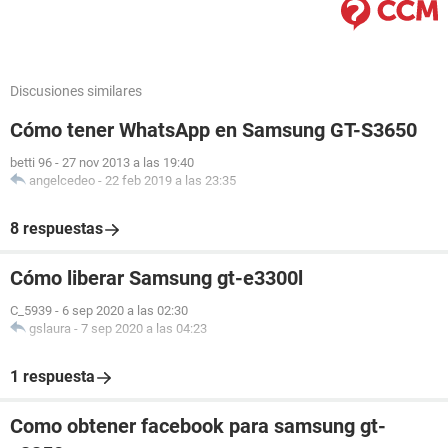
Discusiones similares
Cómo tener WhatsApp en Samsung GT-S3650
betti 96
-
27 nov 2013 a las 19:40
angelcedeo
-
22 feb 2019 a las 23:35
8 respuestas
Cómo liberar Samsung gt-e3300l
C_5939
-
6 sep 2020 a las 02:30
gslaura
-
7 sep 2020 a las 04:23
1 respuesta
Como obtener facebook para samsung gt-