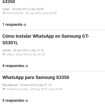
s3350
rodas
-
30 mar 2012 a las 05:49
OPTIOGION
-
30 mar 2012 a las 05:50
1 respuesta
Cómo instalar WhatsApp en Samsung GT-
S5301L
lobote
-
26 nov 2013 a las 17:14
mika
-
29 jul 2016 a las 01:36
4 respuestas
WhatsApp para Samsung S3350
flacadbrasil
-
24 ene 2014 a las 21:15
marleny monteri
-
28 may 2015 a las 20:46
5 respuestas