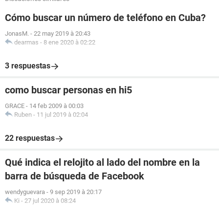
Cómo buscar un número de teléfono en Cuba?
JonasM.
-
22 may 2019 à 20:43
dearmas
-
8 ene 2020 à 02:22
3 respuestas
como buscar personas en hi5
GRACE
-
14 feb 2009 à 00:03
Ruben
-
11 jul 2019 à 02:04
22 respuestas
Qué indica el relojito al lado del nombre en la
barra de búsqueda de Facebook
wendyguevara
-
9 sep 2019 à 20:17
Ki
-
27 jul 2020 à 08:24