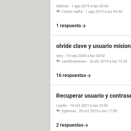
delimar
-
1 ago 2019 a las 00:04
Carlos-vialfa
-
1 ago 2019 a las 05:46
1 respuesta
olvide clave y usuario misio
reny
-
19 sep 2009 a las 04:52
carolinaarenas
-
26 abr 2019 a las 13:28
16 respuestas
Recuperar usuario y contras
Leydis
-
14 oct 2021 a las 23:56
Eglismar
-
20 oct 2023 a las 17:58
2 respuestas