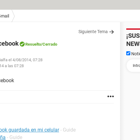
Gmail
Siguiente Tema
¡SU
acebook
NEW
Resuelto
/Cerrado
Noti
ialfa el 4/08/2014, 07:28
14 a las 07:28
cebook
ook guardada en mi celular
- Guide
eña
- Guide