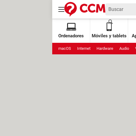
Ordenadores
Móviles y tablets
Ap
macOS
Internet
Hardware
Audio