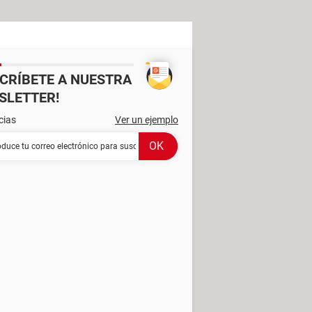
SCRÍBETE A NUESTRA
SLETTER!
cias
Ver un ejemplo