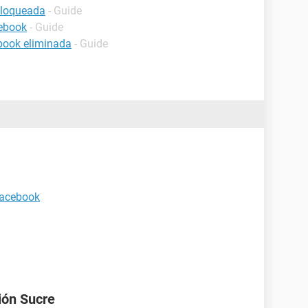
bloqueada
- Guide
cebook
- Guide
book eliminada
- Guide
Facebook
ión Sucre