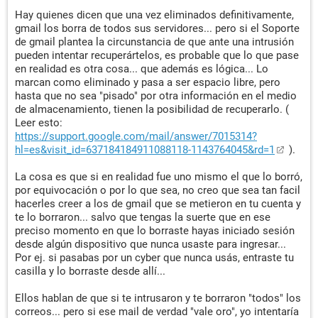
Hay quienes dicen que una vez eliminados definitivamente,
gmail los borra de todos sus servidores... pero si el Soporte
de gmail plantea la circunstancia de que ante una intrusión
pueden intentar recuperártelos, es probable que lo que pase
en realidad es otra cosa... que además es lógica... Lo
marcan como eliminado y pasa a ser espacio libre, pero
hasta que no sea "pisado" por otra información en el medio
de almacenamiento, tienen la posibilidad de recuperarlo. (
Leer esto:
https://support.google.com/mail/answer/7015314?
hl=es&visit_id=637184184911088118-1143764045&rd=1
).
La cosa es que si en realidad fue uno mismo el que lo borró,
por equivocación o por lo que sea, no creo que sea tan facil
hacerles creer a los de gmail que se metieron en tu cuenta y
te lo borraron... salvo que tengas la suerte que en ese
preciso momento en que lo borraste hayas iniciado sesión
desde algún dispositivo que nunca usaste para ingresar...
Por ej. si pasabas por un cyber que nunca usás, entraste tu
casilla y lo borraste desde allí...
Ellos hablan de que si te intrusaron y te borraron "todos" los
correos... pero si ese mail de verdad "vale oro", yo intentaría