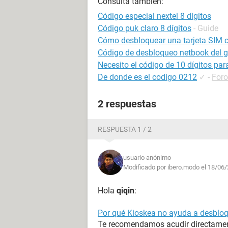
Consulta también:
Código especial nextel 8 dígitos
Código puk claro 8 dígitos
- Guide
Cómo desbloquear una tarjeta SIM 
Código de desbloqueo netbook del g
Necesito el código de 10 dígitos pa
De donde es el codigo 0212
✓
-
For
2 respuestas
RESPUESTA 1 / 2
usuario anónimo
Modificado por ibero.modo el 18/06/
Hola
qiqin
:
Por qué Kioskea no ayuda a desbloqu
Te recomendamos acudir directament