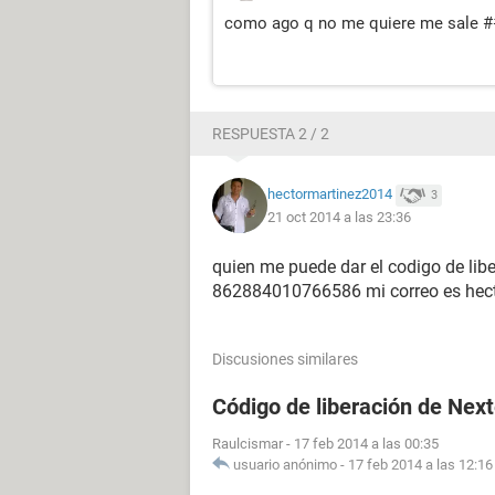
como ago q no me quiere me sale #
RESPUESTA 2 / 2
hectormartinez2014
3
21 oct 2014 a las 23:36
quien me puede dar el codigo de li
862884010766586 mi correo es he
Discusiones similares
Código de liberación de Next
Raulcismar
-
17 feb 2014 a las 00:35
usuario anónimo
-
17 feb 2014 a las 12:16