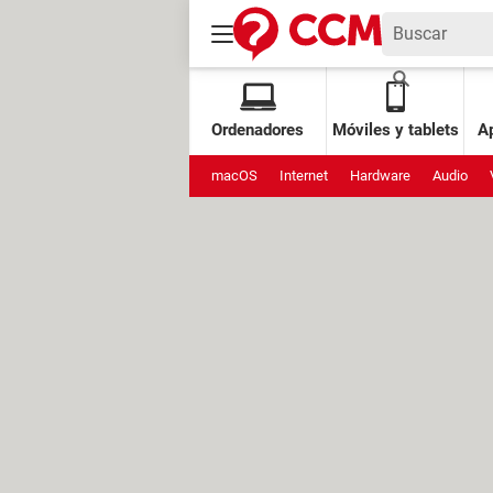
Ordenadores
Móviles y tablets
Ap
macOS
Internet
Hardware
Audio