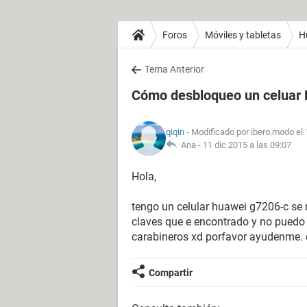
Foros
Móviles y tabletas
H
Tema Anterior
Cómo desbloqueo un celuar 
qiqin
- Modificado por ibero.modo el
Ana -
11 dic 2015 a las 09:07
Hola,
tengo un celular huawei g7206-c se 
claves que e encontrado y no puedo 
carabineros xd porfavor ayudenme.
Compartir