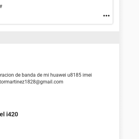
#
beracion de banda de mi huawei u8185 imei
ctormartinez1828@gmail.com
el i420