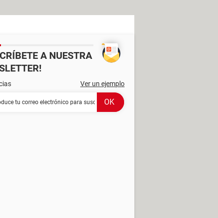
SCRÍBETE A NUESTRA
SLETTER!
cias
Ver un ejemplo