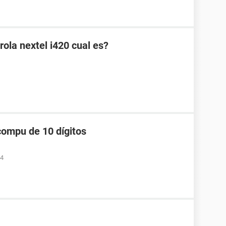
rola nextel i420 cual es?
compu de 10 dígitos
34