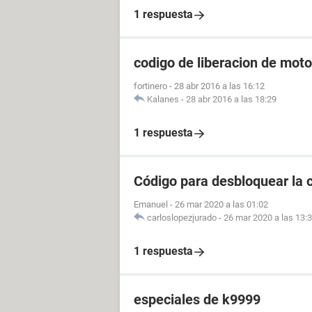
1 respuesta
codigo de liberacion de moto
fortinero
-
28 abr 2016 a las 16:12
Kalanes
-
28 abr 2016 a las 18:29
1 respuesta
Código para desbloquear la 
Emanuel
-
26 mar 2020 a las 01:02
carloslopezjurado
-
26 mar 2020 a las 13:
1 respuesta
especiales de k9999