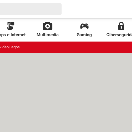
ps e Internet
Multimedia
Gaming
Cibersegurid
Videojuegos