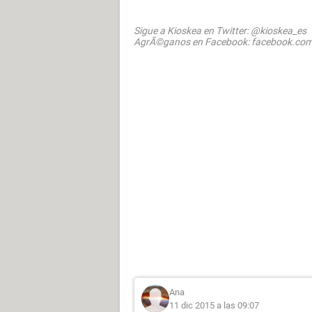
Sigue a Kioskea en Twitter: @kioskea_es
AgrÃ©ganos en Facebook: facebook.com
Ana
11 dic 2015 a las 09:07