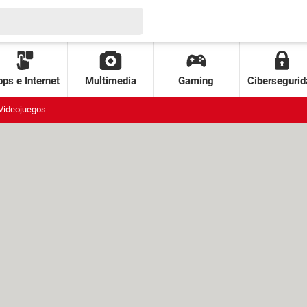
ps e Internet
Multimedia
Gaming
Cibersegurid
Videojuegos