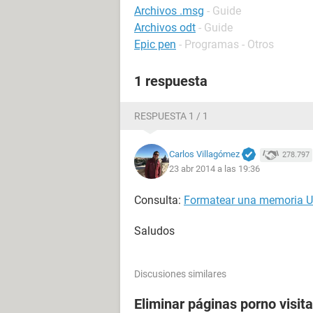
Archivos .msg
- Guide
Archivos odt
- Guide
Epic pen
- Programas - Otros
1 respuesta
RESPUESTA 1 / 1
Carlos Villagómez
278.797
23 abr 2014 a las 19:36
Consulta:
Formatear una memoria U
Saludos
Discusiones similares
Eliminar páginas porno visit