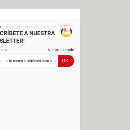
SCRÍBETE A NUESTRA
SLETTER!
cias
Ver un ejemplo