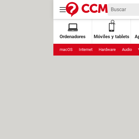
Ordenadores
Móviles y tablets
Ap
macOS
Internet
Hardware
Audio