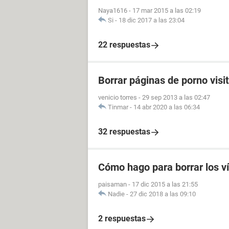
Naya1616
-
17 mar 2015 a las 02:19
Si
-
18 dic 2017 a las 23:04
22 respuestas
Borrar páginas de porno visi
venicio torres
-
29 sep 2013 a las 02:47
Tinmar
-
14 abr 2020 a las 06:34
32 respuestas
Cómo hago para borrar los v
paisaman
-
17 dic 2015 a las 21:55
Nadie
-
27 dic 2018 a las 09:10
2 respuestas