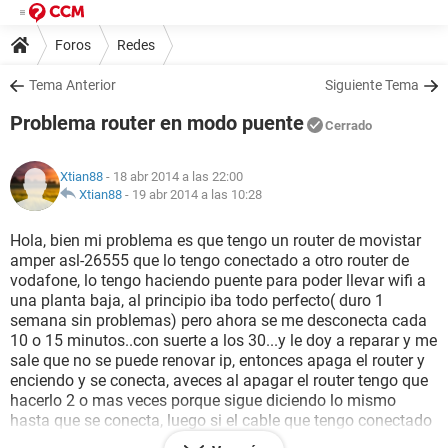
Foros
Redes
Tema Anterior
Siguiente Tema
Problema router en modo puente
Cerrado
Xtian88
- 18 abr 2014 a las 22:00
Xtian88
-
19 abr 2014 a las 10:28
Hola, bien mi problema es que tengo un router de movistar
amper asl-26555 que lo tengo conectado a otro router de
vodafone, lo tengo haciendo puente para poder llevar wifi a
una planta baja, al principio iba todo perfecto( duro 1
semana sin problemas) pero ahora se me desconecta cada
10 o 15 minutos..con suerte a los 30...y le doy a reparar y me
sale que no se puede renovar ip, entonces apaga el router y
enciendo y se conecta, aveces al apagar el router tengo que
hacerlo 2 o mas veces porque sigue diciendo lo mismo
hasta que se conecta, luego si el cable que tengo conectado
desde el router vodafone al router movistar lo pongo directo