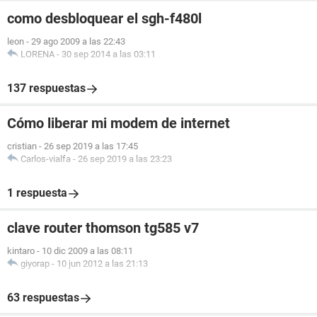
como desbloquear el sgh-f480l
leon
-
29 ago 2009 a las 22:43
LORENA
-
30 sep 2014 a las 03:11
137 respuestas
Cómo liberar mi modem de internet
cristian
-
26 sep 2019 a las 17:45
Carlos-vialfa
-
26 sep 2019 a las 23:23
1 respuesta
clave router thomson tg585 v7
kintaro
-
10 dic 2009 a las 08:11
giyorap
-
10 jun 2012 a las 21:13
63 respuestas