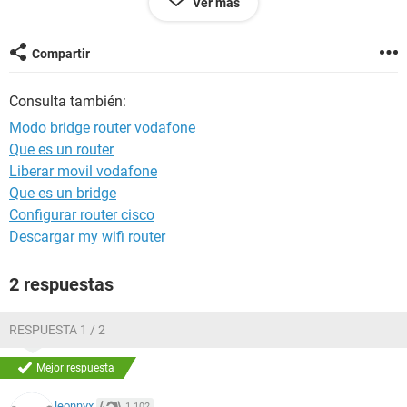
Ver más
al pc me anda bien, el problema esque tengo el modem en
wifi para poder conectar la xbox, tengo una conectada al
modem vodafone y la otra al de movistar, por eso no dejo
Compartir
conectado el cable directo al pc.
Consulta también:
Gracias
Modo bridge router vodafone
Que es un router
Liberar movil vodafone
Que es un bridge
Configurar router cisco
Descargar my wifi router
2 respuestas
RESPUESTA 1 / 2
Mejor respuesta
leonnyx
1.102