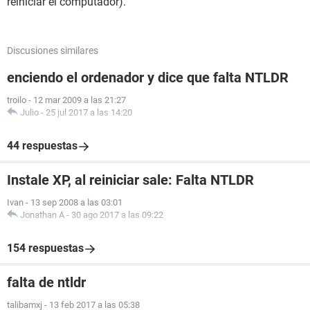
reiniciar el computador).
Discusiones similares
enciendo el ordenador y dice que falta NTLDR
troilo
-
12 mar 2009 a las 21:27
Julio
-
25 jul 2017 a las 14:20
44 respuestas
Instale XP, al reiniciar sale: Falta NTLDR
Ivan
-
13 sep 2008 a las 03:01
Jonathan A
-
30 ago 2017 a las 09:22
154 respuestas
falta de ntldr
talibamxj
-
13 feb 2017 a las 05:38