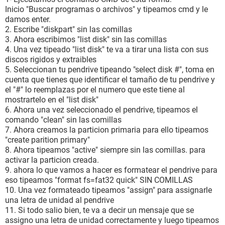
Inicio "Buscar programas o archivos" y tipeamos cmd y le
damos enter.
2. Escribe "diskpart" sin las comillas
3. Ahora escribimos "list disk" sin las comillas
4. Una vez tipeado "list disk" te va a tirar una lista con sus
discos rigidos y extraibles
5. Seleccionan tu pendrive tipeando "select disk #", toma en
cuenta que tienes que identificar el tamaño de tu pendrive y
el "#" lo reemplazas por el numero que este tiene al
mostrartelo en el "list disk"
6. Ahora una vez seleccionado el pendrive, tipeamos el
comando "clean" sin las comillas
7. Ahora creamos la particion primaria para ello tipeamos
"create parition primary"
8. Ahora tipeamos "active" siempre sin las comillas. para
activar la particion creada.
9. ahora lo que vamos a hacer es formatear el pendrive para
eso tipeamos "format fs=fat32 quick" SIN COMILLAS
10. Una vez formateado tipeamos "assign" para assignarle
una letra de unidad al pendrive
11. Si todo salio bien, te va a decir un mensaje que se
assigno una letra de unidad correctamente y luego tipeamos