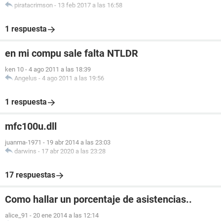
piratacrimson
-
13 feb 2017 a las 16:58
1 respuesta
en mi compu sale falta NTLDR
ken 10
-
4 ago 2011 a las 18:39
Angelus
-
4 ago 2011 a las 19:56
1 respuesta
mfc100u.dll
juanma-1971
-
19 abr 2014 a las 23:03
darwins
-
17 abr 2020 a las 23:28
17 respuestas
Como hallar un porcentaje de asistencias..
alice_91
-
20 ene 2014 a las 12:14