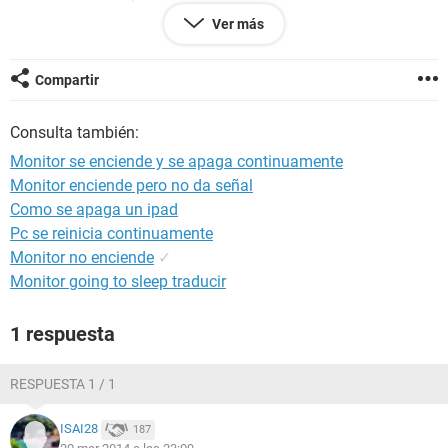
y al apagarlo y encenderlo de nuevo se arregló). El resultado:
Ver más
no sólo no se ha arreglado, si no que ahora cada vez que lo
enciendo se apaga y enciende continuamente en intervalos
como de 1 segundo (nada más encenderlo hace eso), y
Compartir
tengo que apagar la toma de corriente.
Consulta también:
El ordenador es bastante nuevo, tendrá un par de meses
como mucho, ¿alguien sabe que ocurre?
Monitor se enciende y se apaga continuamente
Monitor enciende pero no da señal
Gracias de antemano.
Como se apaga un ipad
Pc se reinicia continuamente
Monitor no enciende
✓
Monitor going to sleep traducir
1 respuesta
RESPUESTA 1 / 1
ISAI28
187