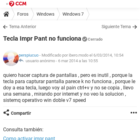
Foros
Windows
Windows 7
Tema Anterior
Siguiente Tema
Tecla Impr Pant no funciona
Cerrado
perspiucuo
- Modificado por ibero.modo el 6/03/2014, 10:54
usuario anónimo -
6 mar 2014 a las 10:55
quiero hacer captura de pantallas , pero es inutil , porque la
tecla para capturar pantalla parece k no funciona , porque le
doy a esa tecla, luego voy al pain ctrl+v y no se copia , llevo
una semana , mirando por internet y no veo la solucion ,
sistemq operativo win doble v7 speed
Compartir
Consulta también:
Como activar impr pant