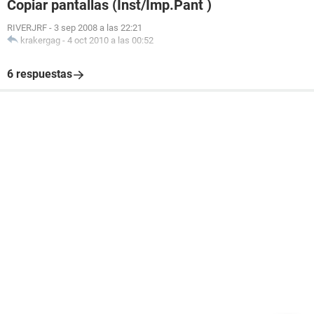
Copiar pantallas (Inst/Imp.Pant )
RIVERJRF
-
3 sep 2008 a las 22:21
krakergag
-
4 oct 2010 a las 00:52
6 respuestas