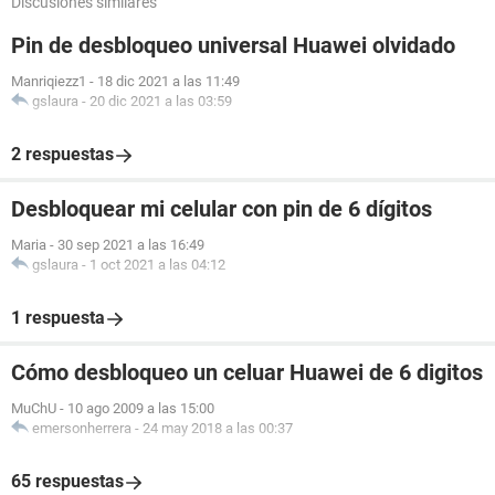
Discusiones similares
Pin de desbloqueo universal Huawei olvidado
Manriqiezz1
-
18 dic 2021 a las 11:49
gslaura
-
20 dic 2021 a las 03:59
2 respuestas
Desbloquear mi celular con pin de 6 dígitos
Maria
-
30 sep 2021 a las 16:49
gslaura
-
1 oct 2021 a las 04:12
1 respuesta
Cómo desbloqueo un celuar Huawei de 6 digitos
MuChU
-
10 ago 2009 a las 15:00
emersonherrera
-
24 may 2018 a las 00:37
65 respuestas