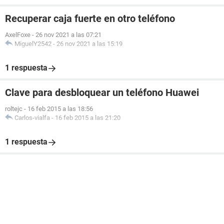
Recuperar caja fuerte en otro teléfono
AxelFoxe
-
26 nov 2021 a las 07:21
MiguelY2542
-
26 nov 2021 a las 15:19
1 respuesta
Clave para desbloquear un teléfono Huawei
roltejc
-
16 feb 2015 a las 18:56
Carlos-vialfa
-
16 feb 2015 a las 21:20
1 respuesta