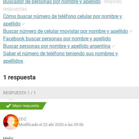
Buscador de personas por nombre y apellido
- Mejores
respuestas
Cómo buscar número de teléfono celular por nombre y
apellido
✓
Buscar número de celular movistar por nombre y apellido
✓
Facebook buscar personas por nombre y apellido
Buscar personas por nombre y apellido argentina
✓
Saber el número de teléfono teniendo sus nombres y
apellidos
1 respuesta
RESPUESTA 1 / 1
Mejor respuesta
CDZ
Modificado el 22 abr 2020 a las 09:56
Hola,