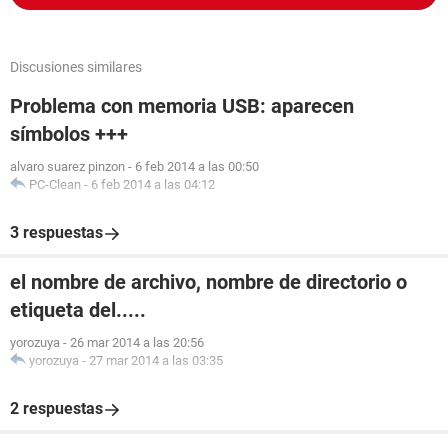
Discusiones similares
Problema con memoria USB: aparecen
símbolos +++
alvaro suarez pinzon
-
6 feb 2014 a las 00:50
PC-Clean
-
6 feb 2014 a las 04:12
3 respuestas
el nombre de archivo, nombre de directorio o
etiqueta del.....
yorozuya
-
26 mar 2014 a las 20:56
yorozuya
-
27 mar 2014 a las 03:35
2 respuestas