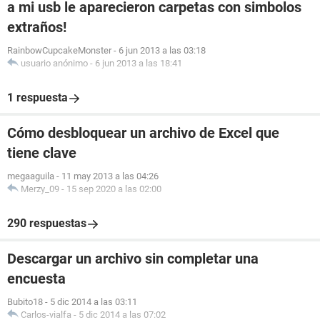
a mi usb le aparecieron carpetas con simbolos
extraños!
RainbowCupcakeMonster
-
6 jun 2013 a las 03:18
usuario anónimo
-
6 jun 2013 a las 18:41
1 respuesta
Cómo desbloquear un archivo de Excel que
tiene clave
megaaguila
-
11 may 2013 a las 04:26
Merzy_09
-
15 sep 2020 a las 02:00
290 respuestas
Descargar un archivo sin completar una
encuesta
Bubito18
-
5 dic 2014 a las 03:11
Carlos-vialfa
-
5 dic 2014 a las 07:02