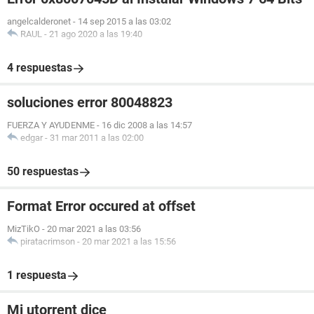
angelcalderonet
-
14 sep 2015 a las 03:02
RAUL
-
21 ago 2020 a las 19:40
4 respuestas
soluciones error 80048823
FUERZA Y AYUDENME
-
16 dic 2008 a las 14:57
edgar
-
31 mar 2011 a las 02:00
50 respuestas
Format Error occured at offset
MizTikO
-
20 mar 2021 a las 03:56
piratacrimson
-
20 mar 2021 a las 15:56
1 respuesta
Mi utorrent dice