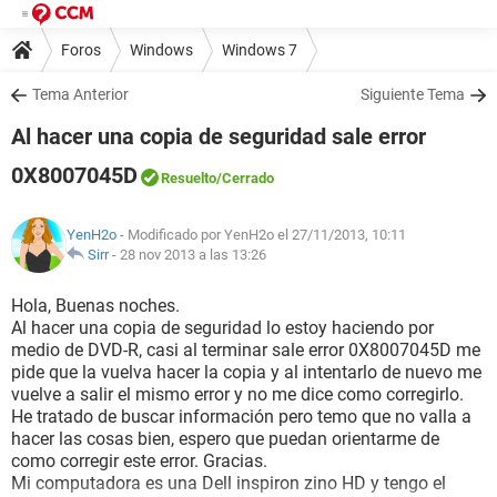
Foros
Windows
Windows 7
Tema Anterior
Siguiente Tema
Al hacer una copia de seguridad sale error
0X8007045D
Resuelto
/Cerrado
YenH2o
- Modificado por YenH2o el 27/11/2013, 10:11
Sirr
-
28 nov 2013 a las 13:26
Hola, Buenas noches.
Al hacer una copia de seguridad lo estoy haciendo por
medio de DVD-R, casi al terminar sale error 0X8007045D me
pide que la vuelva hacer la copia y al intentarlo de nuevo me
vuelve a salir el mismo error y no me dice como corregirlo.
He tratado de buscar información pero temo que no valla a
hacer las cosas bien, espero que puedan orientarme de
como corregir este error. Gracias.
Mi computadora es una Dell inspiron zino HD y tengo el