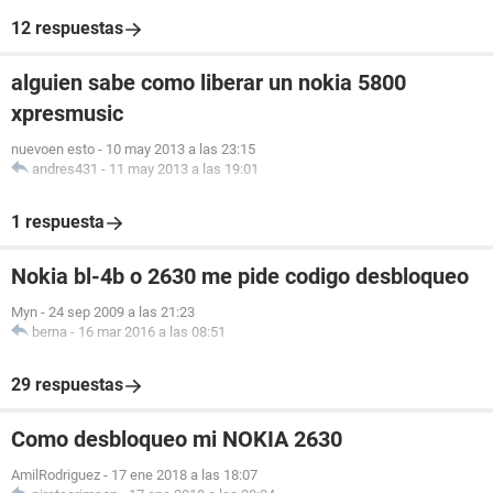
12 respuestas
alguien sabe como liberar un nokia 5800
xpresmusic
nuevoen esto
-
10 may 2013 a las 23:15
andres431
-
11 may 2013 a las 19:01
1 respuesta
Nokia bl-4b o 2630 me pide codigo desbloqueo
Myn
-
24 sep 2009 a las 21:23
berna
-
16 mar 2016 a las 08:51
29 respuestas
Como desbloqueo mi NOKIA 2630
AmilRodriguez
-
17 ene 2018 a las 18:07