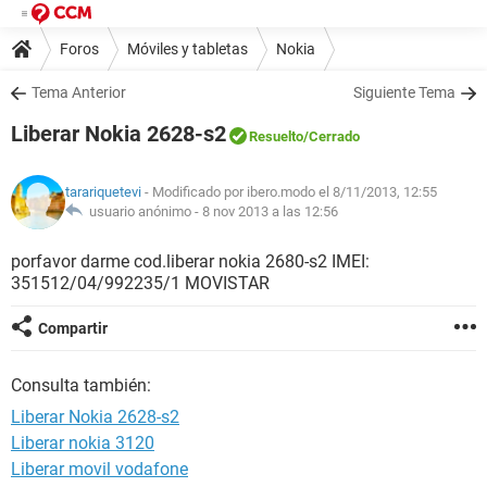
Foros
Móviles y tabletas
Nokia
Tema Anterior
Siguiente Tema
Liberar Nokia 2628-s2
Resuelto
/Cerrado
tarariquetevi
- Modificado por ibero.modo el 8/11/2013, 12:55
usuario anónimo -
8 nov 2013 a las 12:56
porfavor darme cod.liberar nokia 2680-s2 IMEI:
351512/04/992235/1 MOVISTAR
Compartir
Consulta también:
Liberar Nokia 2628-s2
Liberar nokia 3120
Liberar movil vodafone