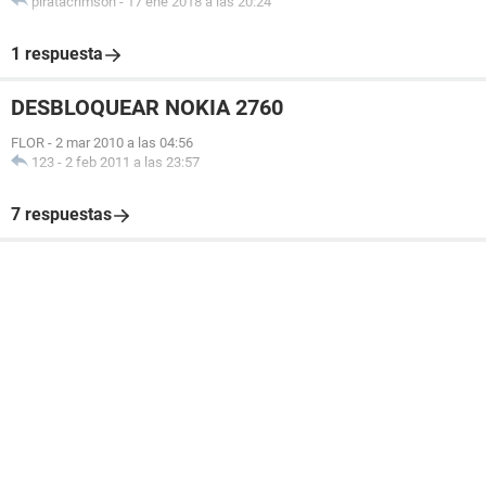
piratacrimson
-
17 ene 2018 a las 20:24
1 respuesta
DESBLOQUEAR NOKIA 2760
FLOR
-
2 mar 2010 a las 04:56
123
-
2 feb 2011 a las 23:57
7 respuestas