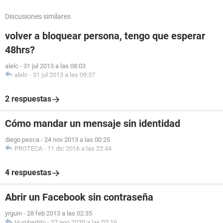
Discusiones similares
volver a bloquear persona, tengo que esperar
48hrs?
alelc
-
31 jul 2013 a las 08:03
alelc
-
31 jul 2013 a las 09:37
2 respuestas
Cómo mandar un mensaje sin identidad
diego pesca
-
24 nov 2013 a las 00:25
PROTECA
-
11 dic 2016 a las 22:44
4 respuestas
Abrir un Facebook sin contraseña
yrguin
-
28 feb 2013 a las 02:35
Humbertito
-
27 ago 2020 a las 02:16