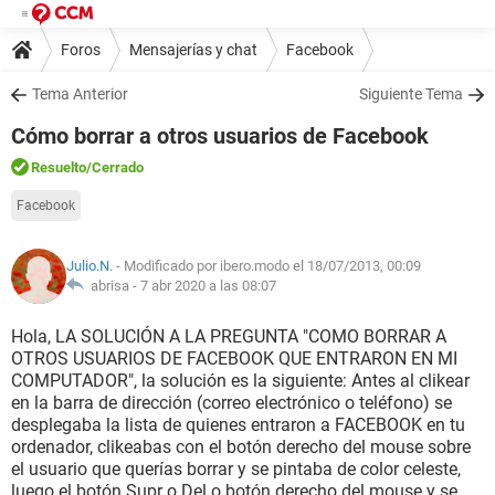
Foros
Mensajerías y chat
Facebook
Tema Anterior
Siguiente Tema
Cómo borrar a otros usuarios de Facebook
Resuelto
/Cerrado
Facebook
Julio.N.
- Modificado por ibero.modo el 18/07/2013, 00:09
abrisa -
7 abr 2020 a las 08:07
Hola, LA SOLUCIÓN A LA PREGUNTA "COMO BORRAR A
OTROS USUARIOS DE FACEBOOK QUE ENTRARON EN MI
COMPUTADOR", la solución es la siguiente: Antes al clikear
en la barra de dirección (correo electrónico o teléfono) se
desplegaba la lista de quienes entraron a FACEBOOK en tu
ordenador, clikeabas con el botón derecho del mouse sobre
el usuario que querías borrar y se pintaba de color celeste,
luego el botón Supr o Del o botón derecho del mouse y se