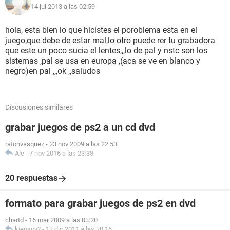
14 jul 2013 a las 02:59
hola, esta bien lo que hicistes el poroblema esta en el
juego,que debe de estar mal,lo otro puede rer tu grabadora
que este un poco sucia el lentes,,,lo de pal y nstc son los
sistemas ,pal se usa en europa ,(aca se ve en blanco y
negro)en pal ,,,ok ,,saludos
Discusiones similares
grabar juegos de ps2 a un cd dvd
ratonvasquez
-
23 nov 2009 a las 22:53
Ale
-
7 nov 2016 a las 23:38
20 respuestas
formato para grabar juegos de ps2 en dvd
chartd
-
16 mar 2009 a las 03:20
kiensoy?
-
12 dic 2011 a las 20:16