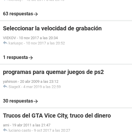
63 respuestas
Seleccionar la velocidad de grabación
VIEKOV
-
10 nov 2017 a las 20:34
kariuspc
-
10 nov 2017 a las 20:52
1 respuesta
programas para quemar juegos de ps2
yahirson
-
20 abr 2009 a las 23:12
SiageX
-
4 mar 2019 a las 22:59
30 respuestas
Trucos del GTA Vice City, truco del dinero
arni
-
19 abr 2011 a las 21:47
luciano casto
-
9 oct 2017 a las 20:27