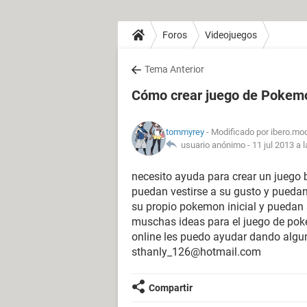
Foros
Videojuegos
Tema Anterior
Cómo crear juego de Pokemo
tommyrey
- Modificado por ibero.mo
usuario anónimo -
11 jul 2013 a 
necesito ayuda para crear un juego
puedan vestirse a su gusto y pueda
su propio pokemon inicial y puedan
muschas ideas para el juego de po
online les puedo ayudar dando algun
sthanly_126@hotmail.com
Compartir