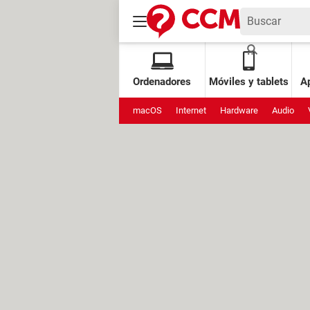
Ordenadores
Móviles y tablets
Ap
macOS
Internet
Hardware
Audio