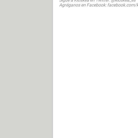
Sigue a Kioskea en Twitter: @kioskea_es
Agréganos en Facebook: facebook.com/k