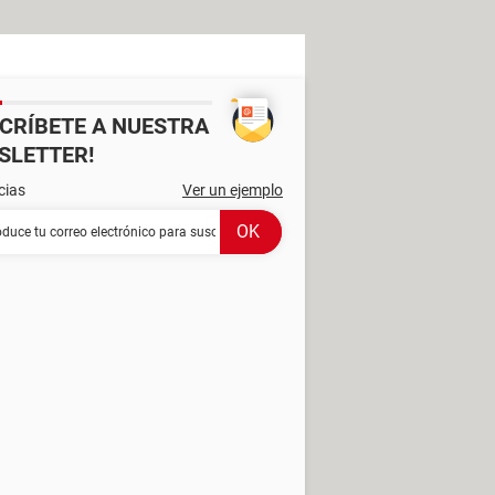
SCRÍBETE A NUESTRA
SLETTER!
cias
Ver un ejemplo