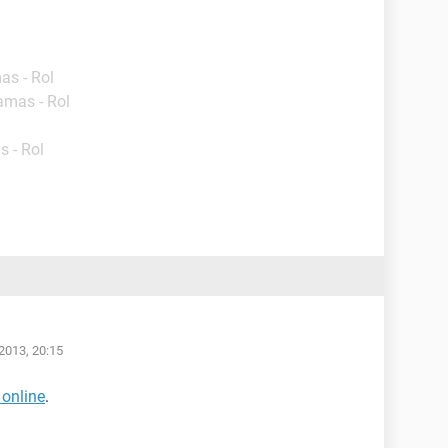
as - Rol
amas - Rol
s - Rol
2013, 20:15
 online
.