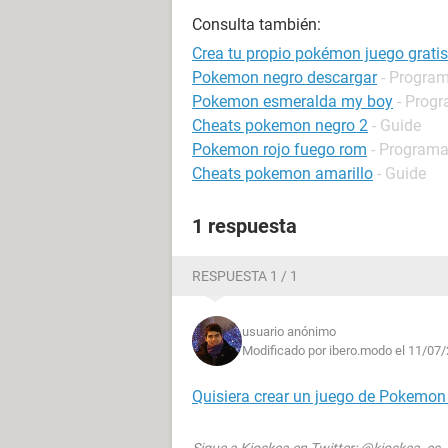
Consulta también:
Crea tu propio pokémon juego gratis
Pokemon negro descargar
- Program
Pokemon esmeralda my boy
- Progr
Cheats pokemon negro 2
- Guide
Pokemon rojo fuego rom
- Programa
Cheats pokemon amarillo
- Guide
1 respuesta
RESPUESTA 1 / 1
usuario anónimo
Modificado por ibero.modo el 11/07/
Quisiera crear un juego de Pokemon