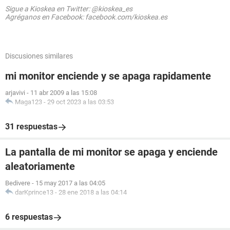
Sigue a Kioskea en Twitter: @kioskea_es
Agréganos en Facebook: facebook.com/kioskea.es
Discusiones similares
mi monitor enciende y se apaga rapidamente
arjavivi
-
11 abr 2009 a las 15:08
Maga123
-
29 oct 2023 a las 03:53
31 respuestas
La pantalla de mi monitor se apaga y enciende
aleatoriamente
Bedivere
-
15 may 2017 a las 04:05
darKprince13
-
28 ene 2018 a las 04:14
6 respuestas