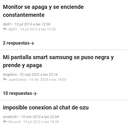
Monitor se apaga y se enciende
constantemente
dip91
-
13 jul 2013 a las 12:00
dip91
-
16 jul 2013 a las 12:35
2 respuestas
Mi pantalla smart samsung se puso negra y
prende y apaga
Angelica
-
22 sep 2022 a las 22:16
JuanCarlos
-
16 dic 2023 a las 18:03
10 respuestas
imposible conexion al chat de ozu
arrate241
-
10 nov 2010 a las 22:04
the end
-
15 jul 2012 a las 18:39