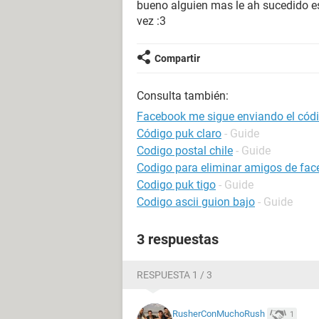
bueno alguien mas le ah sucedido es
vez :3
Compartir
Consulta también:
Facebook me sigue enviando el cód
Código puk claro
- Guide
Codigo postal chile
- Guide
Codigo para eliminar amigos de fa
Codigo puk tigo
- Guide
Codigo ascii guion bajo
- Guide
3 respuestas
RESPUESTA 1 / 3
RusherConMuchoRush
1