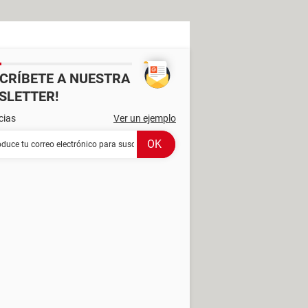
SCRÍBETE A NUESTRA
SLETTER!
cias
Ver un ejemplo