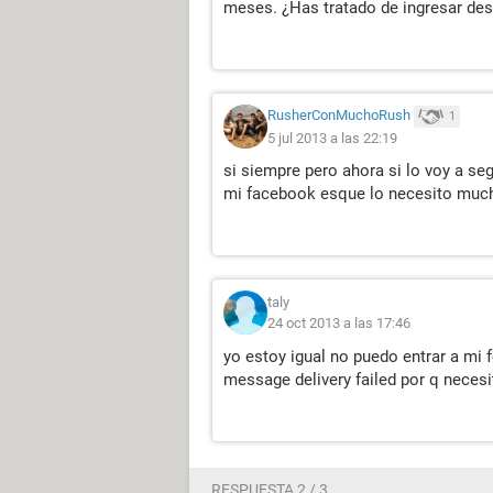
meses. ¿Has tratado de ingresar de
RusherConMuchoRush
1
5 jul 2013 a las 22:19
si siempre pero ahora si lo voy a seg
mi facebook esque lo necesito muc
taly
24 oct 2013 a las 17:46
yo estoy igual no puedo entrar a mi 
message delivery failed por q necesi
RESPUESTA 2 / 3