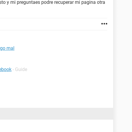
to y mi preguntaes podre recuperar mi pagina otra
igo mal
cebook
- Guide