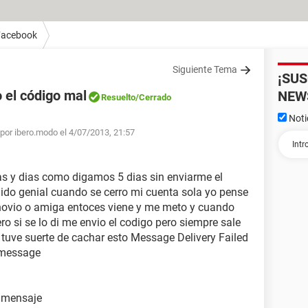
Facebook
Siguiente Tema
¡SU
 el código mal
NEW
Resuelto
/Cerrado
Noti
por ibero.modo el 4/07/2013, 21:57
as y dias como digamos 5 dias sin enviarme el
hido genial cuando se cerro mi cuenta sola yo pense
 novio o amiga entoces viene y me meto y cuando
o si se lo di me envio el codigo pero siempre sale
 tuve suerte de cachar esto Message Delivery Failed
e message
l mensaje