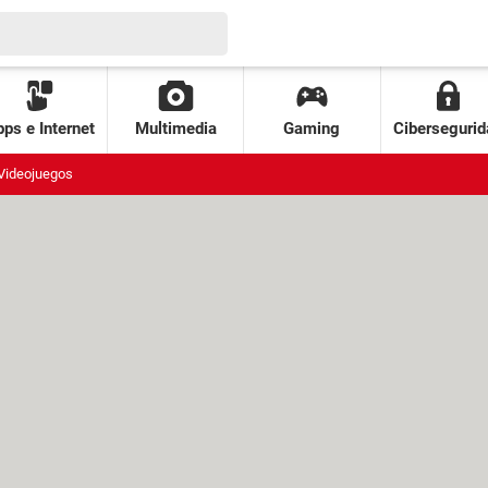
ps e Internet
Multimedia
Gaming
Cibersegurid
Videojuegos