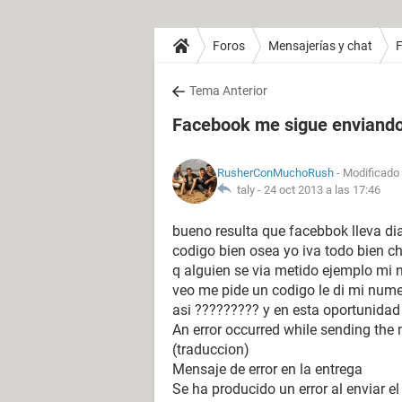
Foros
Mensajerías y chat
Tema Anterior
Facebook me sigue enviando
RusherConMuchoRush
- Modificado 
taly -
24 oct 2013 a las 17:46
bueno resulta que facebbok lleva di
codigo bien osea yo iva todo bien c
q alguien se via metido ejemplo mi
veo me pide un codigo le di mi numer
asi ????????? y en esta oportunidad
An error occurred while sending th
(traduccion)
Mensaje de error en la entrega
Se ha producido un error al enviar e