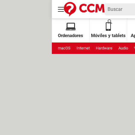
Ordenadores
Móviles y tablets
Ap
macOS
Internet
Hardware
Audio