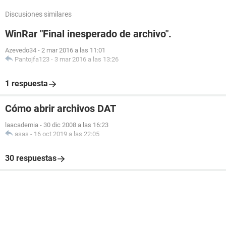
Discusiones similares
WinRar "Final inesperado de archivo".
Azevedo34
-
2 mar 2016 a las 11:01
Pantojfa123
-
3 mar 2016 a las 13:26
1 respuesta
Cómo abrir archivos DAT
laacademia
-
30 dic 2008 a las 16:23
asas
-
16 oct 2019 a las 22:05
30 respuestas