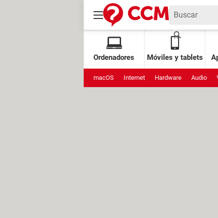
Ordenadores
Móviles y tablets
Ap
macOS
Internet
Hardware
Audio