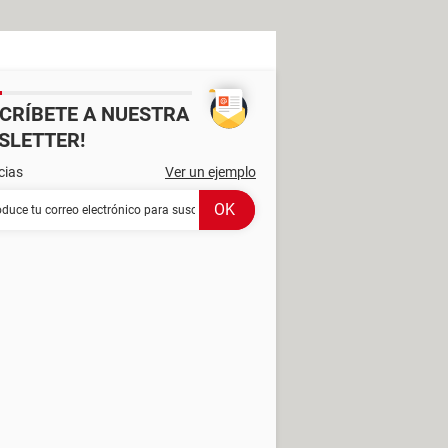
SCRÍBETE A NUESTRA
SLETTER!
cias
Ver un ejemplo