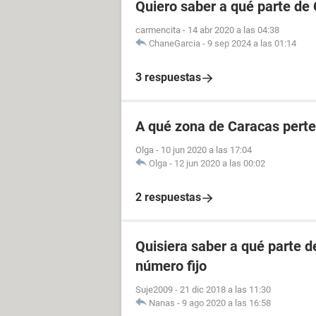
Quiero saber a qué parte de
carmencita
-
14 abr 2020 a las 04:38
ChaneGarcia
-
9 sep 2024 a las 01:14
3 respuestas
A qué zona de Caracas perte
Olga
-
10 jun 2020 a las 17:04
Olga
-
12 jun 2020 a las 00:02
2 respuestas
Quisiera saber a qué parte 
número fijo
Suje2009
-
21 dic 2018 a las 11:30
Nanas
-
9 ago 2020 a las 16:58