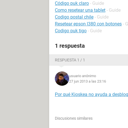
Código puk claro
- Guide
Como resetear una tablet
- Guide
Codigo postal chile
- Guide
Resetear epson l380 con botones
- 
Codigo puk tigo
- Guide
1 respuesta
RESPUESTA 1 / 1
usuario anónimo
27 jun 2013 a las 23:16
Por qué Kioskea no ayuda a desbloq
Discusiones similares