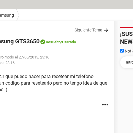
amsung
Siguiente Tema
¡SU
amsung GTS3650
NEW
Resuelto
/Cerrado
Noti
ero.modo el 27/06/2013, 23:16
las 23:16
cir que puedo hacer para recetear mi telefono
codigo para resetearlo pero no tengo idea de que
e :(