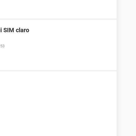
i SIM claro
:53