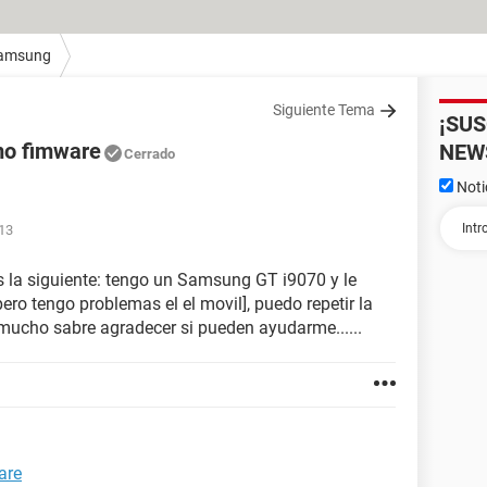
amsung
Siguiente Tema
¡SU
mo fimware
NEW
Cerrado
Noti
:13
s la siguiente: tengo un Samsung GT i9070 y le
pero tengo problemas el el movil], puedo repetir la
mucho sabre agradecer si pueden ayudarme......
are