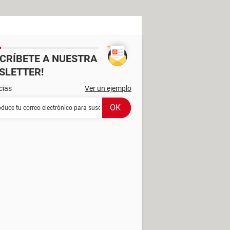
SCRÍBETE A NUESTRA
SLETTER!
cias
Ver un ejemplo