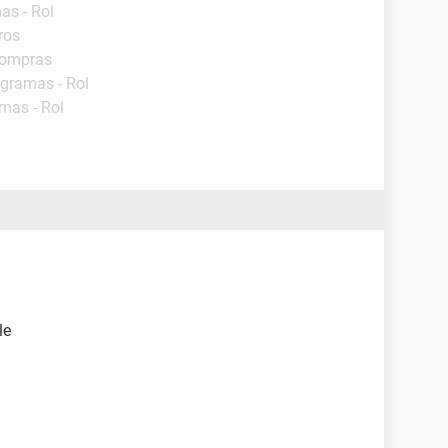
as - Rol
ros
Compras
ogramas - Rol
mas - Rol
le