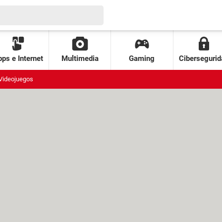
ps e Internet
Multimedia
Gaming
Cibersegurid
Videojuegos