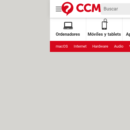
Ordenadores
Móviles y tablets
Ap
macOS
Internet
Hardware
Audio