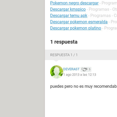
Pokemon negro descargar
- Program
Descargar kmspico
- Programas - Ot
Descargar temu apk
- Programas - 
Descargar pokemon esmeralda
- Pr
Descargar pokemon platino
- Progra
1 respuesta
RESPUESTA 1 / 1
DEVERAST
5
1 ago 2013 a las 12:13
puedes pero no es muy recomendab