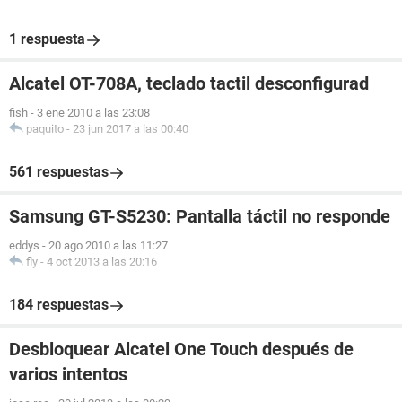
1 respuesta
Alcatel OT-708A, teclado tactil desconfigurad
fish
-
3 ene 2010 a las 23:08
paquito
-
23 jun 2017 a las 00:40
561 respuestas
Samsung GT-S5230: Pantalla táctil no responde
eddys
-
20 ago 2010 a las 11:27
fly
-
4 oct 2013 a las 20:16
184 respuestas
Desbloquear Alcatel One Touch después de
varios intentos