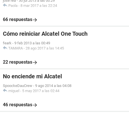
jose rea
-
30 jul 2013 a las 00:29
Paola
-
8 mar 2017 a las 22:24
66 respuestas
Cómo reiniciar Alcatel One Touch
feark
-
9 feb 2013 a las 00:49
TAMARA
-
28 ago 2017 a las 14:45
22 respuestas
No enciende mi Alcatel
SpoockeDauCrew
-
9 ago 2014 a las 04:08
miguel
-
5 may 2017 a las 02:44
46 respuestas