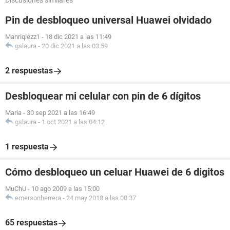
Discusiones similares
Pin de desbloqueo universal Huawei olvidado
Manriqiezz1
-
18 dic 2021 a las 11:49
gslaura
-
20 dic 2021 a las 03:59
2 respuestas
Desbloquear mi celular con pin de 6 dígitos
Maria
-
30 sep 2021 a las 16:49
gslaura
-
1 oct 2021 a las 04:12
1 respuesta
Cómo desbloqueo un celuar Huawei de 6 digitos
MuChU
-
10 ago 2009 a las 15:00
emersonherrera
-
24 may 2018 a las 00:37
65 respuestas