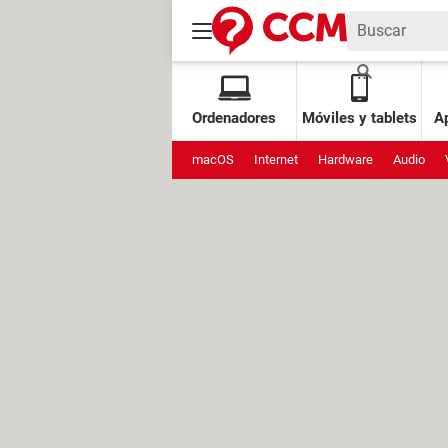
Ordenadores
Móviles y tablets
Ap
macOS
Internet
Hardware
Audio