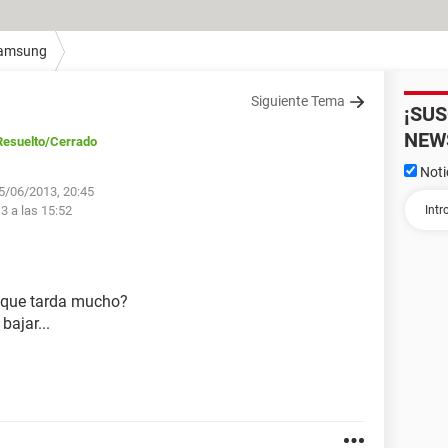
amsung
Siguiente Tema
¡SU
NEW
Resuelto
/Cerrado
Noti
 5/06/2013, 20:45
3 a las 15:52
o que tarda mucho?
bajar...