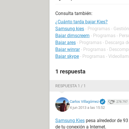
Consulta también:
¿Cuánto tarda bajar Kies?
Samsung kies
- Programas - Gestión
Bajar dimscreem
- Programas - Pers
Bajar ares
- Programas - Descarga de
Bajar winrar
- Programas - Descompr
Bajar skype
- Programas - Videolla
1 respuesta
RESPUESTA 1 / 1
Carlos Villagómez
278.797
4 jun 2013 a las 15:52
Samsung Kies
pesa alrededor de 93
de tu conexión a Internet.