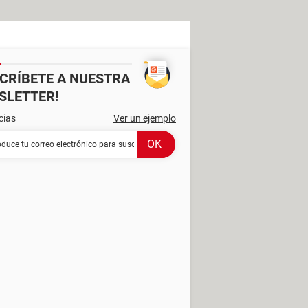
SCRÍBETE A NUESTRA
SLETTER!
cias
Ver un ejemplo