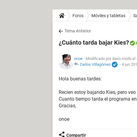
Foros
Móviles y tabletas
S
Tema Anterior
¿Cuánto tarda bajar Kies?
onoe
- Modificado por ibero.modo el
Carlos Villagómez
-
4 jun 201
Hola buenas tardes:
Recien estoy bajando Kies, pero ve
Cuanto tiempo tarda el programa en 
Gracias,
onoe
Compartir