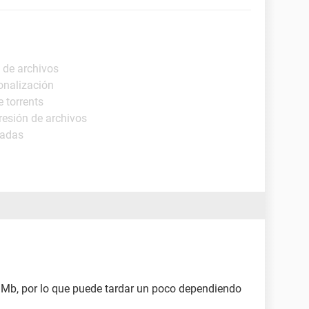
 de archivos
onalización
 torrents
esión de archivos
madas
 Mb, por lo que puede tardar un poco dependiendo