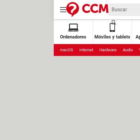
Ordenadores
Móviles y tablets
Ap
macOS
Internet
Hardware
Audio