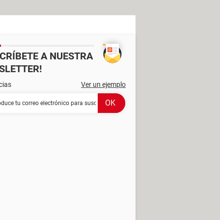
SCRÍBETE A NUESTRA
SLETTER!
cias
Ver un ejemplo