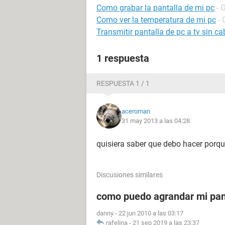
Como grabar la pantalla de mi pc
- 
Como ver la temperatura de mi pc
- 
Transmitir pantalla de pc a tv sin ca
1 respuesta
RESPUESTA 1 / 1
aceroman
31 may 2013 a las 04:28
quisiera saber que debo hacer porq
Discusiones similares
como puedo agrandar mi pant
danny
-
22 jun 2010 a las 03:17
rafelina
-
21 sep 2019 a las 23:37