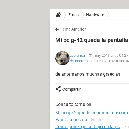
Foros
Hardware
Tema Anterior
Mi pc g-42 queda la pantall
aceroman
- 31 may 2013 a las 04:27
aceroman
-
31 may 2013 a las 04
de antemanos muchas graecias
Compartir
Consulta también:
Mi pc g-42 queda la pantalla oscura
Pantalla oscura
- Guide
Como poner guion bajo en la pc
- Gu