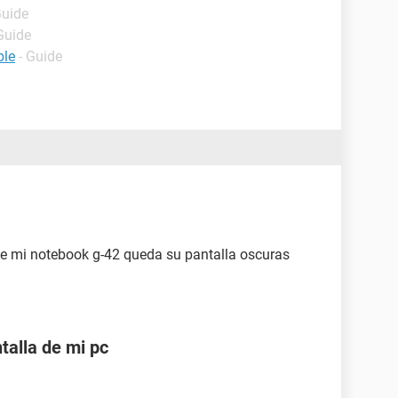
Guide
Guide
ble
- Guide
ue mi notebook g-42 queda su pantalla oscuras
alla de mi pc