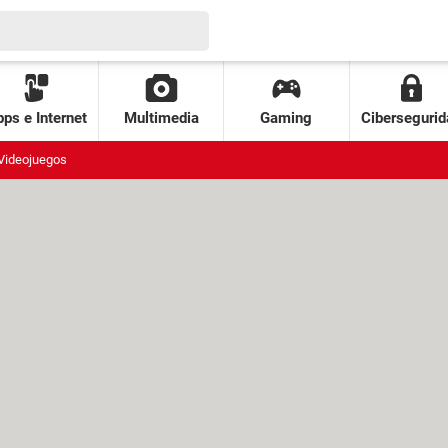
ps e Internet
Multimedia
Gaming
Cibersegurid
Videojuegos