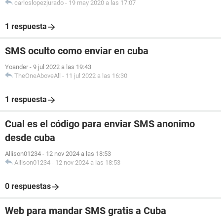
carloslopezjurado
-
19 may 2020 a las 17:07
1 respuesta
SMS oculto como enviar en cuba
Yoander
-
9 jul 2022 a las 19:43
TheOneAboveAll
-
11 jul 2022 a las 16:30
1 respuesta
Cual es el código para enviar SMS anonimo
desde cuba
Allison01234
-
12 nov 2024 a las 18:53
Allison01234
-
12 nov 2024 a las 18:53
0 respuestas
Web para mandar SMS gratis a Cuba