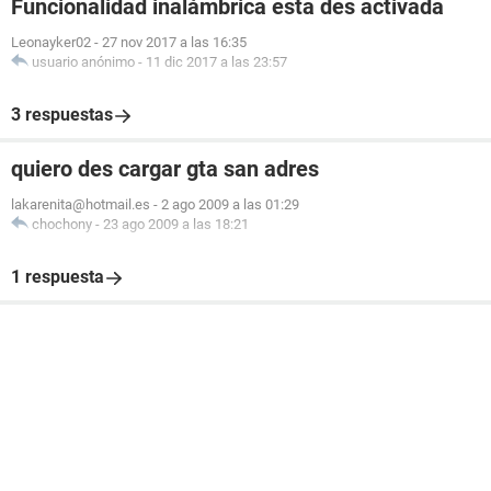
Funcionalidad inalámbrica esta des activada
Leonayker02
-
27 nov 2017 a las 16:35
usuario anónimo
-
11 dic 2017 a las 23:57
3 respuestas
quiero des cargar gta san adres
lakarenita@hotmail.es
-
2 ago 2009 a las 01:29
chochony
-
23 ago 2009 a las 18:21
1 respuesta