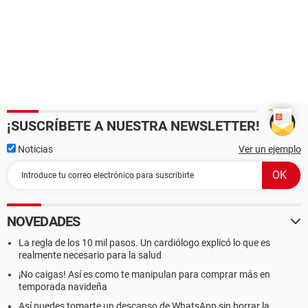
¡SUSCRÍBETE A NUESTRA NEWSLETTER!
Noticias
Ver un ejemplo
NOVEDADES
La regla de los 10 mil pasos. Un cardiólogo explicó lo que es
realmente necesario para la salud
¡No caigas! Así es como te manipulan para comprar más en
temporada navideña
Así puedes tomarte un descanso de WhatsApp sin borrar la