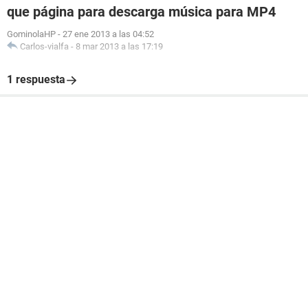
que página para descarga música para MP4
GominolaHP
-
27 ene 2013 a las 04:52
Carlos-vialfa
-
8 mar 2013 a las 17:19
1 respuesta