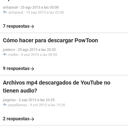
antojosal
-
25 ago 2013 a las 05:08
antojosal
-
15 sep 2013 a las 02:40
7 respuestas
Cómo hacer para descargar PowToon
joateco
-
25 ago 2013 a las 20:20
melbn
-
9 ene 2019 a las 00:55
9 respuestas
Archivos mp4 descargados de YouTube no
tienen audio?
jorginos
-
2 sep 2013 a las 23:25
pepellamas
-
9 oct 2013 a las 15:20
2 respuestas