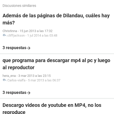
Discusiones similares
Además de las páginas de Dilandau, cuáles hay
más?
Christinna
-
15 jun 2013 a las 17:32
cliffjackson
-
1 jul 2014 a las 03:48
3 respuestas
que programa para descargar mp4 al pc y luego
al reproductor
hera_ena
-
3 mar 2013 a las 23:15
Carlos-vialfa
-
5 mar 2013 a las 06:37
3 respuestas
Descargo videos de youtube en MP4, no los
reproduce