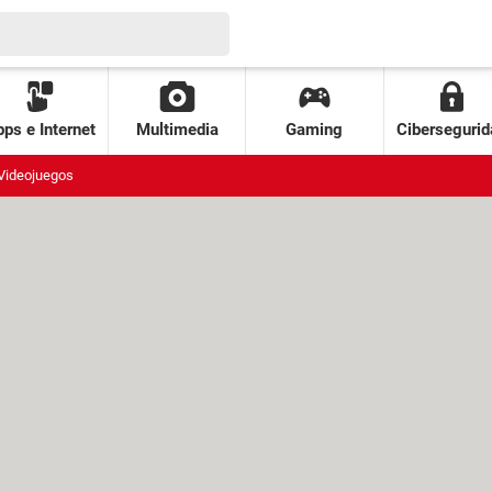
ps e Internet
Multimedia
Gaming
Cibersegurid
Videojuegos