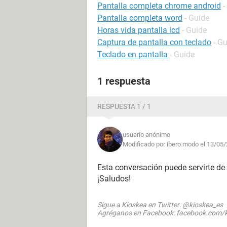
Pantalla completa chrome android
-
Pantalla completa word
- Guide
Horas vida pantalla lcd
- Guide
Captura de pantalla con teclado
- G
Teclado en pantalla
- Guide
1 respuesta
RESPUESTA 1 / 1
usuario anónimo
Modificado por ibero.modo el 13/05/
Esta conversación puede servirte de
¡Saludos!
Sigue a Kioskea en Twitter: @kioskea_es
Agréganos en Facebook: facebook.com/k