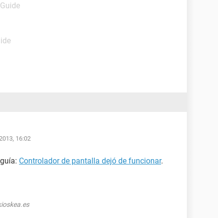
 Guide
uide
2013, 16:02
 guía:
Controlador de pantalla dejó de funcionar
.
ioskea.es