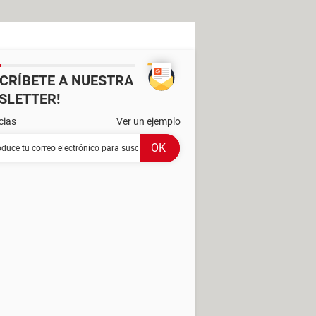
SCRÍBETE A NUESTRA
SLETTER!
cias
Ver un ejemplo