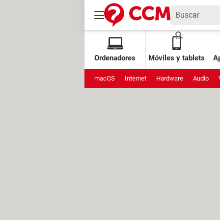
Ordenadores
Móviles y tablets
Ap
macOS
Internet
Hardware
Audio