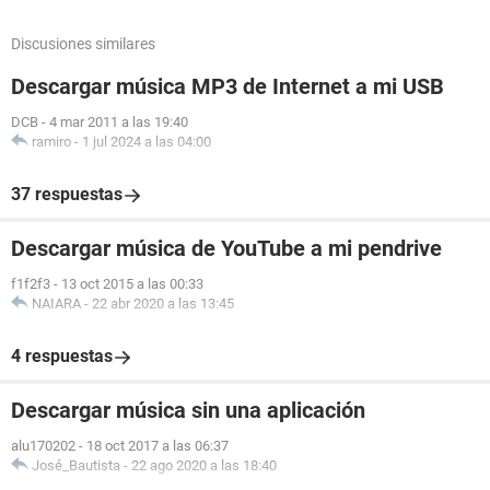
Discusiones similares
Descargar música MP3 de Internet a mi USB
DCB
-
4 mar 2011 a las 19:40
ramiro
-
1 jul 2024 a las 04:00
37 respuestas
Descargar música de YouTube a mi pendrive
f1f2f3
-
13 oct 2015 a las 00:33
NAIARA
-
22 abr 2020 a las 13:45
4 respuestas
Descargar música sin una aplicación
alu170202
-
18 oct 2017 a las 06:37
José_Bautista
-
22 ago 2020 a las 18:40