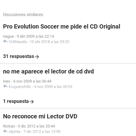
Discusiones similares
Pro Evolution Soccer me pide el CD Original
nagua
-
9 abr 2009 a las 22:14
IVANayala
-
10 abr 2018 a las 05:20
31 respuestas
no me aparece el lector de cd dvd
ines
-
6 nov 2009 a las 00:44
kruguershdic
-
6 nov 2009 a las 00:53
1 respuesta
No reconoce mi Lector DVD
Rickao
-
5 dic 2012 a las 20:44
elpinta
-
7 dic 2013 a las 13:59