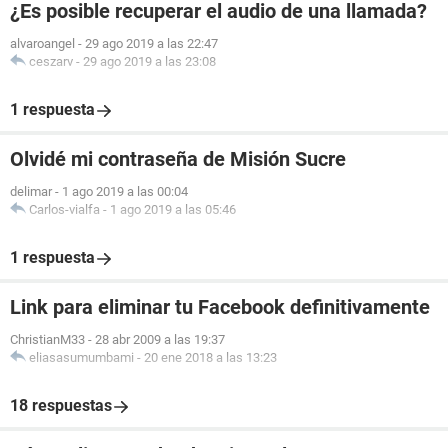
¿Es posible recuperar el audio de una llamada?
alvaroangel
-
29 ago 2019 a las 22:47
ceszarv
-
29 ago 2019 a las 23:08
1 respuesta
Olvidé mi contraseña de Misión Sucre
delimar
-
1 ago 2019 a las 00:04
Carlos-vialfa
-
1 ago 2019 a las 05:46
1 respuesta
Link para eliminar tu Facebook definitivamente
ChristianM33
-
28 abr 2009 a las 19:37
eliasasumumbami
-
20 ene 2018 a las 13:23
18 respuestas