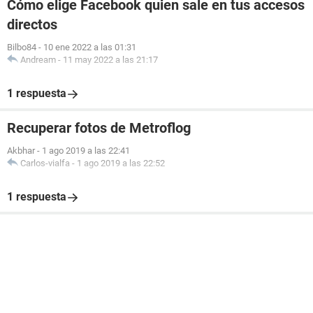
Cómo elige Facebook quien sale en tus accesos
directos
Bilbo84
-
10 ene 2022 a las 01:31
Andream
-
11 may 2022 a las 21:17
1 respuesta
Recuperar fotos de Metroflog
Akbhar
-
1 ago 2019 a las 22:41
Carlos-vialfa
-
1 ago 2019 a las 22:52
1 respuesta