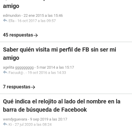
amigo
edmundon
-
22 ene 2015 a las 15:46
Ella
-
16 oct 2017 a las 09:57
45 respuestas
Saber quién visita mi perfil de FB sin ser mi
amigo
agelita ggggggggg
-
5 mar 2014 a las 15:17
Facuukjj-.
-
19 oct 2016 a las 14:33
7 respuestas
Qué indica el relojito al lado del nombre en la
barra de búsqueda de Facebook
wendyguevara
-
9 sep 2019 a las 20:17
Ki
-
27 jul 2020 a las 08:24