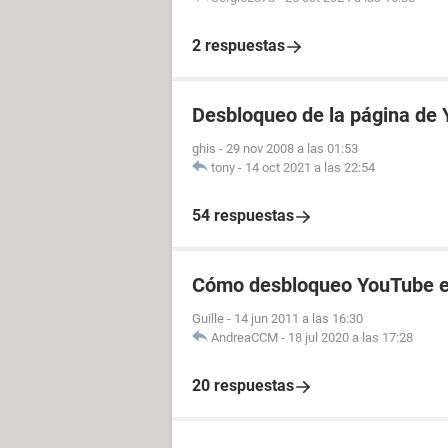
2 respuestas
Desbloqueo de la página de
ghis
-
29 nov 2008 a las 01:53
tony
-
14 oct 2021 a las 22:54
54 respuestas
Cómo desbloqueo YouTube en
Guille
-
14 jun 2011 a las 16:30
AndreaCCM
-
18 jul 2020 a las 17:28
20 respuestas