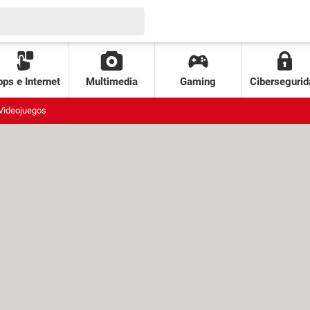
ps e Internet
Multimedia
Gaming
Cibersegurid
Videojuegos