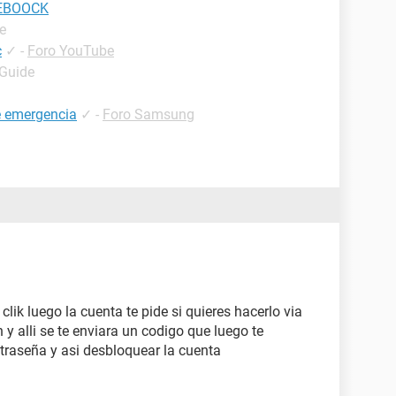
CEBOOCK
e
c
✓
-
Foro YouTube
 Guide
e emergencia
✓
-
Foro Samsung
ik luego la cuenta te pide si quieres hacerlo via
 y alli se te enviara un codigo que luego te
ntraseña y asi desbloquear la cuenta