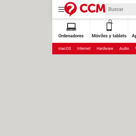
Ordenadores
Móviles y tablets
Ap
macOS
Internet
Hardware
Audio