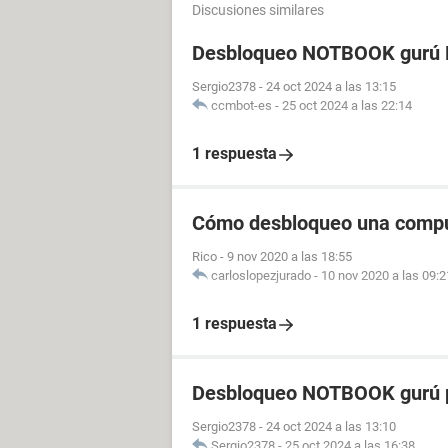
Discusiones similares
Desbloqueo NOTBOOK gurú P
Sergio2378
-
24 oct 2024 a las 13:15
ccmbot-es
-
25 oct 2024 a las 22:14
1 respuesta
Cómo desbloqueo una comp
Rico
-
9 nov 2020 a las 18:55
carloslopezjurado
-
10 nov 2020 a las 09:2
1 respuesta
Desbloqueo NOTBOOK gurú p
Sergio2378
-
24 oct 2024 a las 13:10
Sergio2378
-
25 oct 2024 a las 16:38