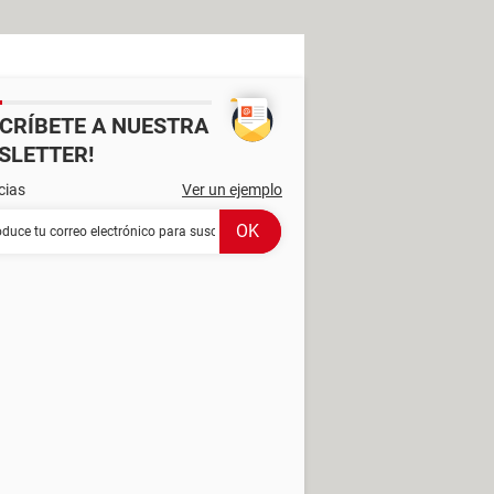
SCRÍBETE A NUESTRA
SLETTER!
cias
Ver un ejemplo