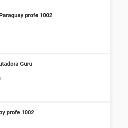
araguay profe 1002
utadora Guru
1
y profe 1002