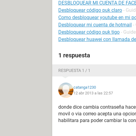
DESBLOQUEAR MI CUENTA DE FA
Desbloquear código puk claro
- Guid
Como desbloquear youtube en mi p
Desbloquear mi cuenta de hotmail
-
Desbloquear código puk tigo
- Guide
Desbloquear huawei con llamada d
1 respuesta
RESPUESTA 1 / 1
catanga1230
12 abr 2013 a las 22:57
donde dice cambia contraseña hace cl
movil o via correo acepta una opcion
habilitara para poder cambiar la co